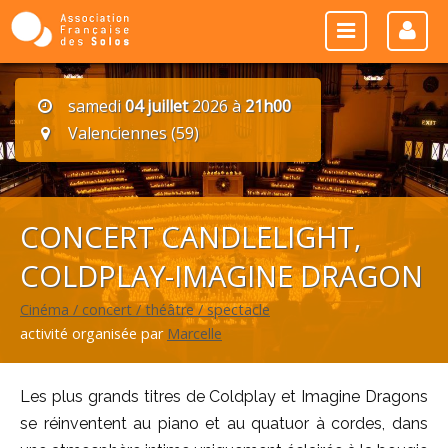
samedi
04 juillet
2026 à
21h00
Valenciennes (59)
CONCERT CANDLELIGHT,
COLDPLAY-IMAGINE DRAGON
Cinéma / concert / théâtre / spectacle
activité organisée par
Marcelle
Les plus grands titres de Coldplay et Imagine Dragons
se réinventent au piano et au quatuor à cordes, dans