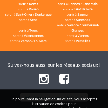
sortir à
Reims
sortir à
Rennes / Saint-Malo
sortir à
Rouen
sortir à
Saint Nazaire
sortir à
Saint-Omer / Dunkerque
sortir à
Saumur
sortir à
Sens
sortir à
Suresnes
sortir à
Valence / Guilherand-
sortir à
Tours
Granges
sortir à
Valenciennes
sortir à
Vannes
sortir à
Vernon / Louviers
sortir à
Versailles
Suivez-nous aussi sur les réseaux sociaux !
Envie de discuter sur le Tchat ?
En poursuivant la navigation sur ce site, vous acceptez
l'utilisation de cookies pour