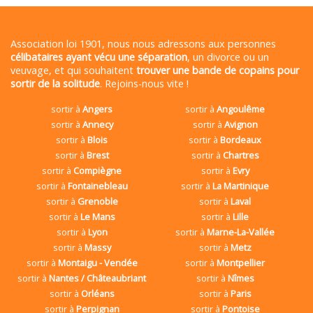
Association loi 1901, nous nous adressons aux personnes
célibataires ayant vécu une séparation
, un divorce ou un
veuvage, et qui souhaitent
trouver une bande de copains pour
sortir de la solitude
. Rejoins-nous vite !
sortir à
Angers
sortir à
Angoulême
sortir à
Annecy
sortir à
Avignon
sortir à
Blois
sortir à
Bordeaux
sortir à
Brest
sortir à
Chartres
sortir à
Compiègne
sortir à
Evry
sortir à
Fontainebleau
sortir à
La Martinique
sortir à
Grenoble
sortir à
Laval
sortir à
Le Mans
sortir à
Lille
sortir à
Lyon
sortir à
Marne-La-Vallée
sortir à
Massy
sortir à
Metz
sortir à
Montaigu - Vendée
sortir à
Montpellier
sortir à
Nantes / Châteaubriant
sortir à
Nîmes
sortir à
Orléans
sortir à
Paris
sortir à
Perpignan
sortir à
Pontoise