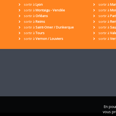
sortir à
Lyon
sortir à
Mar
sortir à
Montaigu - Vendée
sortir à
Mon
sortir à
Orléans
sortir à
Par
sortir à
Reims
sortir à
Ren
sortir à
Saint-Omer / Dunkerque
sortir à
Sa
sortir à
Tours
sortir à
Val
sortir à
Vernon / Louviers
sortir à
Ver
En pour
vous pr