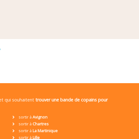
é
 et qui souhaitent
trouver une bande de copains pour
sortir à
Avignon
sortir à
Chartres
sortir à
La Martinique
sortir à
Lille