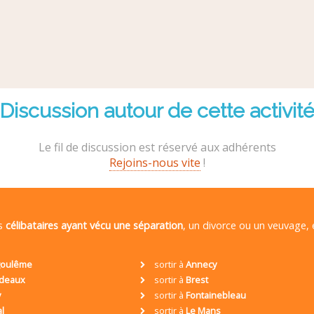
Discussion autour de cette activit
Le fil de discussion est réservé aux adhérents
Rejoins-nous vite
!
es
célibataires ayant vécu une séparation
, un divorce ou un veuvage,
oulême
sortir à
Annecy
deaux
sortir à
Brest
y
sortir à
Fontainebleau
al
sortir à
Le Mans