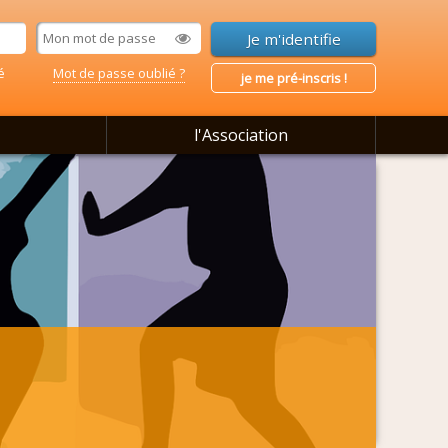
é
Mot de passe oublié ?
je me pré-inscris !
l'Association