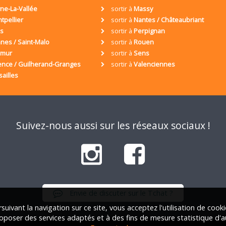
ne-La-Vallée
sortir à
Massy
tpellier
sortir à
Nantes / Châteaubriant
is
sortir à
Perpignan
nes / Saint-Malo
sortir à
Rouen
umur
sortir à
Sens
ence / Guilherand-Granges
sortir à
Valenciennes
sailles
Suivez-nous aussi sur les réseaux sociaux !
Envie de discuter sur le Tchat ?
suivant la navigation sur ce site, vous acceptez l'utilisation de cook
oposer des services adaptés et à des fins de mesure statistique d'a