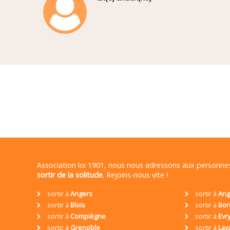
Association loi 1901, nous nous adressons aux personn
sortir de la solitude
. Rejoins-nous vite !
sortir à
Angers
sortir à
Ang
sortir à
Blois
sortir à
Bor
sortir à
Compiègne
sortir à
Evr
sortir à
Grenoble
sortir à
Lav