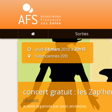
Sorties
jeudi
04 mars
2010 à
20h15
Valenciennes (59)
concert gratuit : les Zap'he
Découvrir
activité organisée par un(e) ancien(ne)