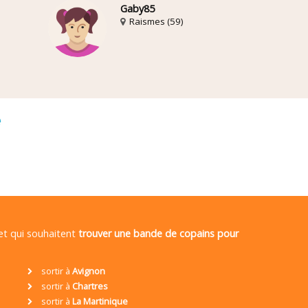
Gaby85
Raismes (59)
é
 et qui souhaitent
trouver une bande de copains pour
sortir à
Avignon
sortir à
Chartres
sortir à
La Martinique