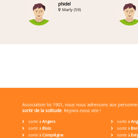
phidel
Marly (59)
Association loi 1901, nous nous adressons aux personn
sortir de la solitude
. Rejoins-nous vite !
sortir à
Angers
sortir à
Ang
sortir à
Blois
sortir à
Bor
sortir à
Compiègne
sortir à
Evr