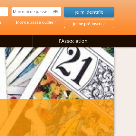
é
Mot de passe oublié ?
je me pré-inscris !
l'Association