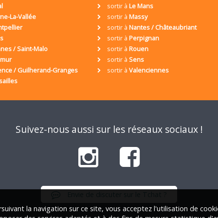
al
sortir à
Le Mans
ne-La-Vallée
sortir à
Massy
tpellier
sortir à
Nantes / Châteaubriant
is
sortir à
Perpignan
nes / Saint-Malo
sortir à
Rouen
umur
sortir à
Sens
ence / Guilherand-Granges
sortir à
Valenciennes
sailles
Suivez-nous aussi sur les réseaux sociaux !
Envie de discuter sur le Tchat ?
suivant la navigation sur ce site, vous acceptez l'utilisation de cook