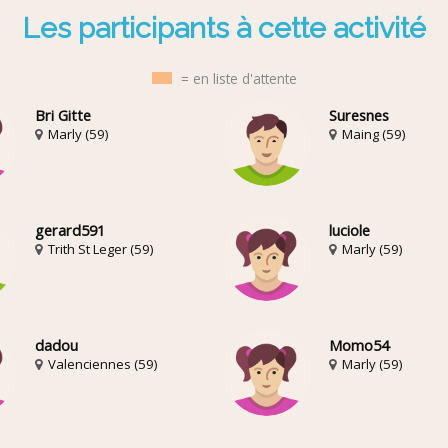
Les participants à cette activité
= en liste d'attente
Bri Gitte
Suresnes
Marly (59)
Maing (59)
gerard591
luciole
Trith St Leger (59)
Marly (59)
dadou
Momo54
Valenciennes (59)
Marly (59)