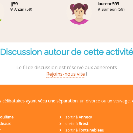
Jj59
laurenc593
Anzin (59)
Sameon (59)
Discussion autour de cette activit
Le fil de discussion est réservé aux adhérents
Rejoins-nous vite
!
es
célibataires ayant vécu une séparation
, un divorce ou un veuvage,
oulême
sortir à
Annecy
deaux
sortir à
Brest
y
sortir à
Fontainebleau