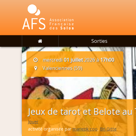
Sorties
mercredi
01 juillet
2026 à
17h00
Valenciennes (59)
Jeux de tarot et Belote au
Jouer
activité organisée par
mariepk coo
,
Bri Gitte