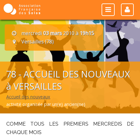
mercredi
03 mars
2010 à
19h15
Versailles (78)
78 - ACCUEIL DES NOUVEAUX
à VERSAILLES
Accueil des nouveaux
activité organisée par un(e) ancien(ne)
COMME TOUS LES PREMIERS MERCREDIS DE
CHAQUE MOIS