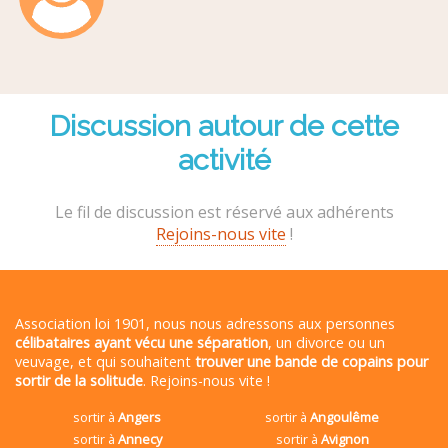
Discussion autour de cette
activité
Le fil de discussion est réservé aux adhérents
Rejoins-nous vite
!
Association loi 1901, nous nous adressons aux personnes
célibataires ayant vécu une séparation
, un divorce ou un
veuvage, et qui souhaitent
trouver une bande de copains pour
sortir de la solitude
. Rejoins-nous vite !
sortir à
Angers
sortir à
Angoulême
sortir à
Annecy
sortir à
Avignon