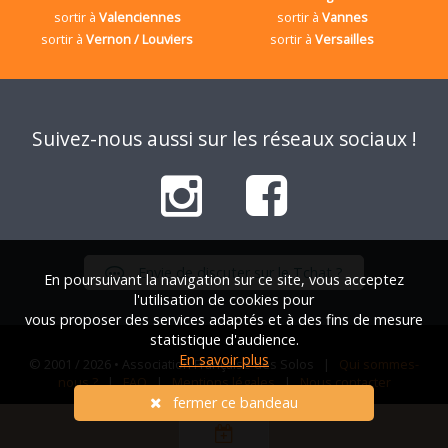
sortir à
Valenciennes
sortir à
Vannes
sortir à
Vernon / Louviers
sortir à
Versailles
Suivez-nous aussi sur les réseaux sociaux !
Envie de discuter sur le Tchat ?
En poursuivant la navigation sur ce site, vous acceptez
l'utilisation de cookies pour
vous proposer des services adaptés et à des fins de mesure
statistique d'audience.
En savoir plus
© 2001 / 2026 • Association Française des Solos |
Qui sommes-
nous ?
|
FAQ
|
Mentions légales
|
Nous contacter
fermer ce bandeau