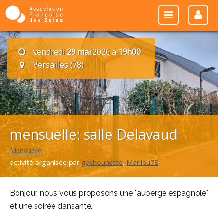
vendredi
29 mai
2026 à
19h00
Versailles (78)
mensuelle: salle Delavaud
Mensuelle
activité organisée par
gachounette
,
Marilou78
Bonjour, nous vous proposons une "auberge espagnole"
et une soirée dansante.