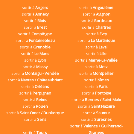
sortir à
Angers
sortir à
Angoulême
sortir à
Annecy
sortir à
Avignon
sortir à
Blois
sortir à
Bordeaux
sortir à
Brest
sortir à
Chartres
sortir à
Compiègne
sortir à
Evry
sortir à
Fontainebleau
sortir à
La Martinique
sortir à
Grenoble
sortir à
Laval
sortir à
Le Mans
sortir à
Lille
sortir à
Lyon
sortir à
Marne-La-Vallée
sortir à
Massy
sortir à
Metz
sortir à
Montaigu - Vendée
sortir à
Montpellier
sortir à
Nantes / Châteaubriant
sortir à
Nîmes
sortir à
Orléans
sortir à
Paris
sortir à
Perpignan
sortir à
Pontoise
sortir à
Reims
sortir à
Rennes / Saint-Malo
sortir à
Rouen
sortir à
Saint Nazaire
sortir à
Saint-Omer / Dunkerque
sortir à
Saumur
sortir à
Sens
sortir à
Suresnes
sortir à
Valence / Guilherand-
sortir à
Tours
Granges