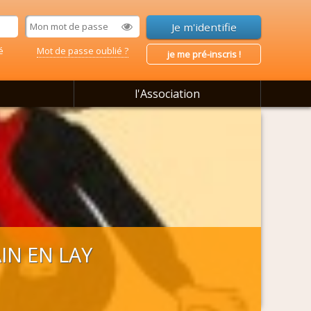
é
Mot de passe oublié ?
je me pré-inscris !
l'Association
IN EN LAY