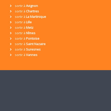
sortir à
Avignon
sortir à
Chartres
sortir à
La Martinique
sortir à
Lille
sortir à
Metz
sortir à
Nîmes
sortir à
Pontoise
sortir à
Saint Nazaire
sortir à
Suresnes
sortir à
Vannes