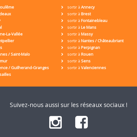
oulême
sortir à
Annecy
deaux
sortir à
Brest
y
sortir à
Fontainebleau
al
sortir à
Le Mans
ne-La-Vallée
sortir à
Massy
tpellier
sortir à
Nantes / Châteaubriant
is
sortir à
Perpignan
nes / Saint-Malo
sortir à
Rouen
umur
sortir à
Sens
ence / Guilherand-Granges
sortir à
Valenciennes
sailles
Suivez-nous aussi sur les réseaux sociaux !