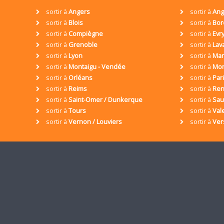
sortir à
Angers
sortir à
Ang
sortir à
Blois
sortir à
Bor
sortir à
Compiègne
sortir à
Evr
sortir à
Grenoble
sortir à
Lav
sortir à
Lyon
sortir à
Mar
sortir à
Montaigu - Vendée
sortir à
Mon
sortir à
Orléans
sortir à
Par
sortir à
Reims
sortir à
Ren
sortir à
Saint-Omer / Dunkerque
sortir à
Sa
sortir à
Tours
sortir à
Val
sortir à
Vernon / Louviers
sortir à
Ver