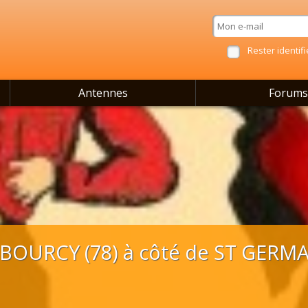
Rester identifi
Antennes
Forums
OURCY (78) à côté de ST GERMA