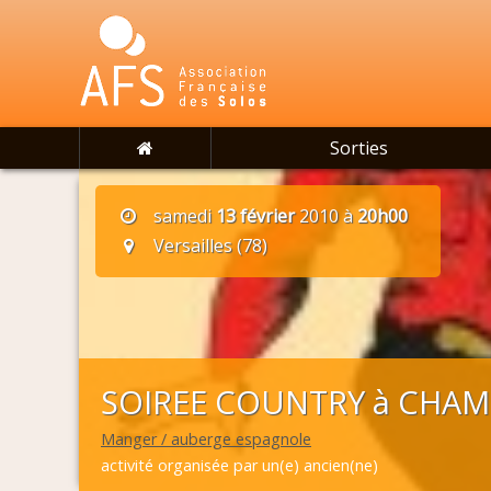
Sorties
samedi
13 février
2010 à
20h00
Versailles (78)
SOIREE COUNTRY à CHAMB
Manger / auberge espagnole
activité organisée par un(e) ancien(ne)