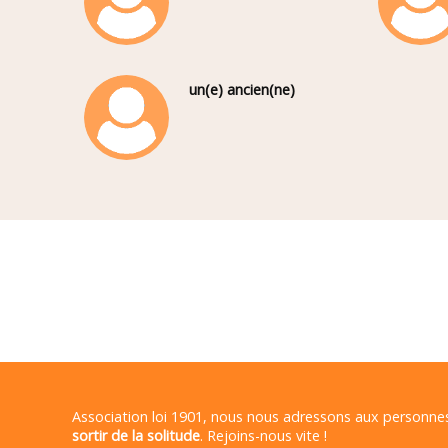
un(e) ancien(ne)
Association loi 1901, nous nous adressons aux personn
sortir de la solitude
. Rejoins-nous vite !