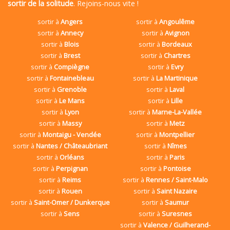
sortir de la solitude
. Rejoins-nous vite !
sortir à
Angers
sortir à
Angoulême
sortir à
Annecy
sortir à
Avignon
sortir à
Blois
sortir à
Bordeaux
sortir à
Brest
sortir à
Chartres
sortir à
Compiègne
sortir à
Evry
sortir à
Fontainebleau
sortir à
La Martinique
sortir à
Grenoble
sortir à
Laval
sortir à
Le Mans
sortir à
Lille
sortir à
Lyon
sortir à
Marne-La-Vallée
sortir à
Massy
sortir à
Metz
sortir à
Montaigu - Vendée
sortir à
Montpellier
sortir à
Nantes / Châteaubriant
sortir à
Nîmes
sortir à
Orléans
sortir à
Paris
sortir à
Perpignan
sortir à
Pontoise
sortir à
Reims
sortir à
Rennes / Saint-Malo
sortir à
Rouen
sortir à
Saint Nazaire
sortir à
Saint-Omer / Dunkerque
sortir à
Saumur
sortir à
Sens
sortir à
Suresnes
sortir à
Valence / Guilherand-