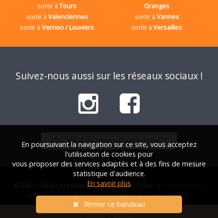
sortir à
Tours
Granges
sortir à
Valenciennes
sortir à
Vannes
sortir à
Vernon / Louviers
sortir à
Versailles
Suivez-nous aussi sur les réseaux sociaux !
Envie de discuter sur le Tchat ?
En poursuivant la navigation sur ce site, vous acceptez
l'utilisation de cookies pour
vous proposer des services adaptés et à des fins de mesure
statistique d'audience.
En savoir plus
© 2001 / 2026 • Association Française des Solos |
Qui sommes-
nous ?
|
FAQ
|
Mentions légales
|
Nous contacter
fermer ce bandeau