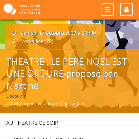
samedi
17 octobre
2009 à
21h00
Versailles (78)
THEATRE : LE PERE NOEL EST
UNE ORDURE-proposé par
Martine
Découvrir
activité organisée par un(e) ancien(ne)
AU THEATRE CE SOIR