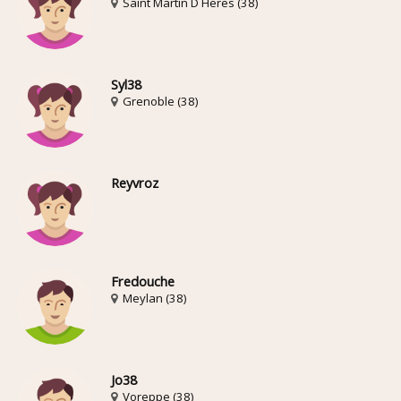
Saint Martin D Heres (38)
Syl38
Grenoble (38)
Reyvroz
Fredouche
Meylan (38)
Jo38
Voreppe (38)