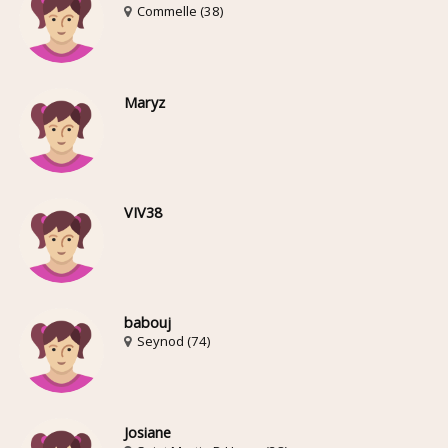
Commelle (38)
Maryz
VIV38
babouj
Seynod (74)
Josiane