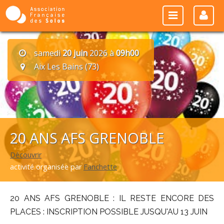
samedi
20 juin
2026 à
09h00
Aix Les Bains (73)
20 ANS AFS GRENOBLE
Découvrir
activité organisée par
Fanchette
20 ANS AFS GRENOBLE : IL RESTE ENCORE DES
PLACES : INSCRIPTION POSSIBLE JUSQU'AU 13 JUIN