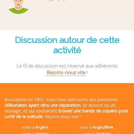
Discussion autour de cette
activité
Le fil de discussion est réservé aux adhérents
Rejoins-nous vite
!
Association loi 1901, nous nous adressons aux personnes
célibataires ayant vécu une séparation
, un divorce ou un
veuvage, et qui souhaitent
trouver une bande de copains pour
sortir de la solitude
. Rejoins-nous vite !
sortir à
Angers
sortir à
Angoulême
sortir à
Annecy
sortir à
Avignon