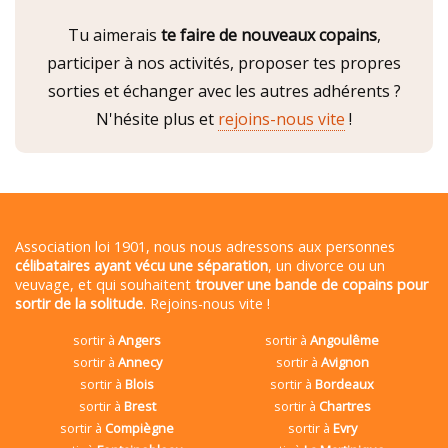
Tu aimerais
te faire de nouveaux copains
,
participer à nos activités, proposer tes propres
sorties et échanger avec les autres adhérents ?
N'hésite plus et
rejoins-nous vite
!
Association loi 1901, nous nous adressons aux personnes
célibataires ayant vécu une séparation
, un divorce ou un
veuvage, et qui souhaitent
trouver une bande de copains pour
sortir de la solitude
. Rejoins-nous vite !
sortir à
Angers
sortir à
Angoulême
sortir à
Annecy
sortir à
Avignon
sortir à
Blois
sortir à
Bordeaux
sortir à
Brest
sortir à
Chartres
sortir à
Compiègne
sortir à
Evry