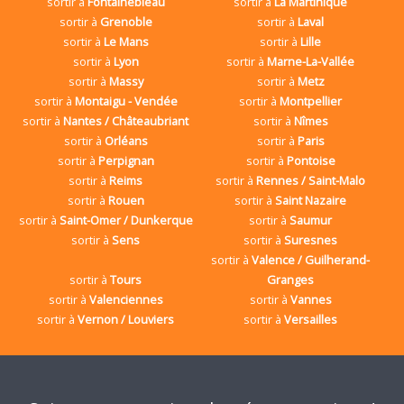
sortir à
Fontainebleau
sortir à
La Martinique
sortir à
Grenoble
sortir à
Laval
sortir à
Le Mans
sortir à
Lille
sortir à
Lyon
sortir à
Marne-La-Vallée
sortir à
Massy
sortir à
Metz
sortir à
Montaigu - Vendée
sortir à
Montpellier
sortir à
Nantes / Châteaubriant
sortir à
Nîmes
sortir à
Orléans
sortir à
Paris
sortir à
Perpignan
sortir à
Pontoise
sortir à
Reims
sortir à
Rennes / Saint-Malo
sortir à
Rouen
sortir à
Saint Nazaire
sortir à
Saint-Omer / Dunkerque
sortir à
Saumur
sortir à
Sens
sortir à
Suresnes
sortir à
Valence / Guilherand-
sortir à
Tours
Granges
sortir à
Valenciennes
sortir à
Vannes
sortir à
Vernon / Louviers
sortir à
Versailles