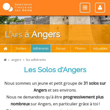
L'
afs
à
Angers
Sorties
Adhérents
Forum
Photos
Actualités
angers
les adhérents
Les Solos d'Angers
Nous sommes un jeune et petit groupe de
31 solos sur
Angers
et ses environs.
Nous ne demandons qu'à être
progressivement plus
nombreux
sur Angers, en particulier grâce à toi !