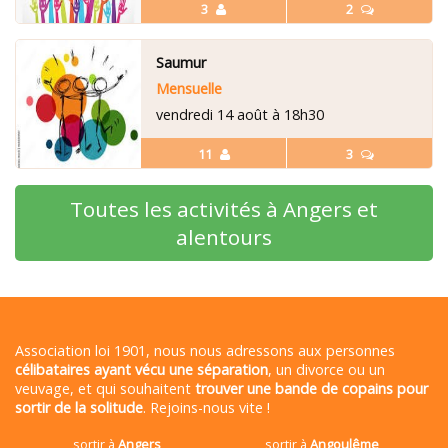
3
2
Saumur
Mensuelle
vendredi 14 août à 18h30
11
3
Toutes les activités à Angers et
alentours
Association loi 1901, nous nous adressons aux personnes
célibataires ayant vécu une séparation
, un divorce ou un
veuvage, et qui souhaitent
trouver une bande de copains pour
sortir de la solitude
. Rejoins-nous vite !
sortir à
Angers
sortir à
Angoulême