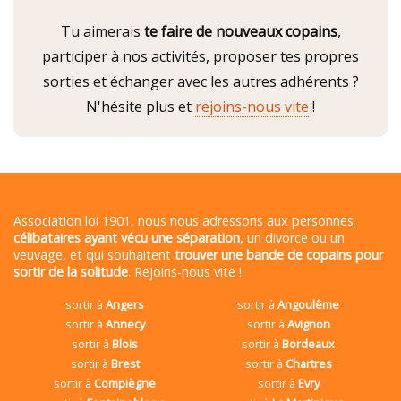
Tu aimerais
te faire de nouveaux copains
,
participer à nos activités, proposer tes propres
sorties et échanger avec les autres adhérents ?
N'hésite plus et
rejoins-nous vite
!
Association loi 1901, nous nous adressons aux personnes
célibataires ayant vécu une séparation
, un divorce ou un
veuvage, et qui souhaitent
trouver une bande de copains pour
sortir de la solitude
. Rejoins-nous vite !
sortir à
Angers
sortir à
Angoulême
sortir à
Annecy
sortir à
Avignon
sortir à
Blois
sortir à
Bordeaux
sortir à
Brest
sortir à
Chartres
sortir à
Compiègne
sortir à
Evry