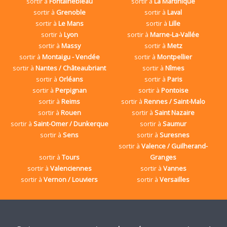
sortir à
Fontainebleau
sortir à
La Martinique
sortir à
Grenoble
sortir à
Laval
sortir à
Le Mans
sortir à
Lille
sortir à
Lyon
sortir à
Marne-La-Vallée
sortir à
Massy
sortir à
Metz
sortir à
Montaigu - Vendée
sortir à
Montpellier
sortir à
Nantes / Châteaubriant
sortir à
Nîmes
sortir à
Orléans
sortir à
Paris
sortir à
Perpignan
sortir à
Pontoise
sortir à
Reims
sortir à
Rennes / Saint-Malo
sortir à
Rouen
sortir à
Saint Nazaire
sortir à
Saint-Omer / Dunkerque
sortir à
Saumur
sortir à
Sens
sortir à
Suresnes
sortir à
Valence / Guilherand-
sortir à
Tours
Granges
sortir à
Valenciennes
sortir à
Vannes
sortir à
Vernon / Louviers
sortir à
Versailles