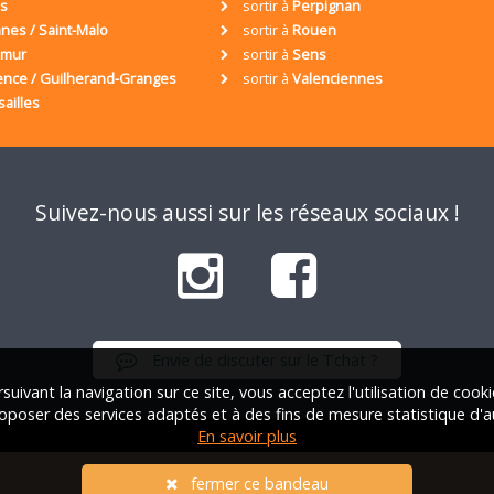
is
sortir à
Perpignan
nes / Saint-Malo
sortir à
Rouen
umur
sortir à
Sens
ence / Guilherand-Granges
sortir à
Valenciennes
sailles
Suivez-nous aussi sur les réseaux sociaux !
Envie de discuter sur le Tchat ?
suivant la navigation sur ce site, vous acceptez l'utilisation de cook
oposer des services adaptés et à des fins de mesure statistique d'a
En savoir plus
iation Française des Solos |
Qui sommes-nous ?
|
FAQ
|
Mentions lég
fermer ce bandeau