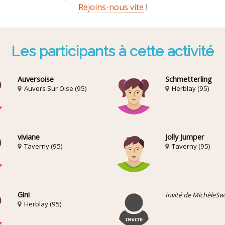
Rejoins-nous vite
!
Les participants à cette activité
Auversoise
Schmetterling
Auvers Sur Oise (95)
Herblay (95)
viviane
Jolly Jumper
Taverny (95)
Taverny (95)
Gini
Invité de MichèleSw
Herblay (95)