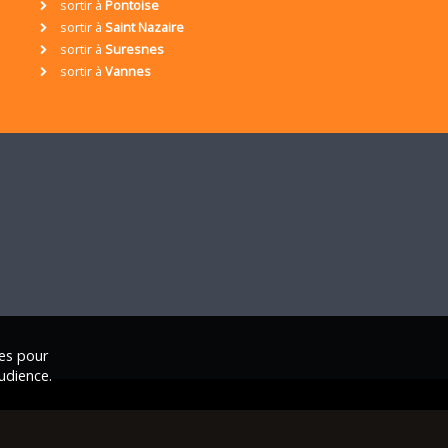
sortir à
Pontoise
sortir à
Saint Nazaire
sortir à
Suresnes
sortir à
Vannes
ies pour
udience.
ales
|
Nous contacter