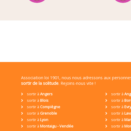
Association loi 1901, nous nous adressons aux personn
sortir de la solitude
. Rejoins-nous vite !
sortir à
Angers
sortir à
Ang
sortir à
Blois
sortir à
Bor
sortir à
Compiègne
sortir à
Evr
sortir à
Grenoble
sortir à
Lav
sortir à
Lyon
sortir à
Mar
sortir à
Montaigu - Vendée
sortir à
Mon