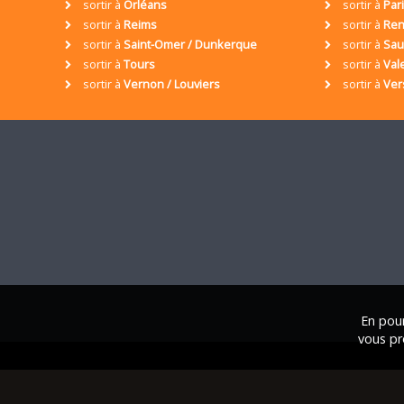
sortir à
Orléans
sortir à
Par
sortir à
Reims
sortir à
Ren
sortir à
Saint-Omer / Dunkerque
sortir à
Sa
sortir à
Tours
sortir à
Val
sortir à
Vernon / Louviers
sortir à
Ver
En pour
vous pr
© 2001 / 2026 • Assoc