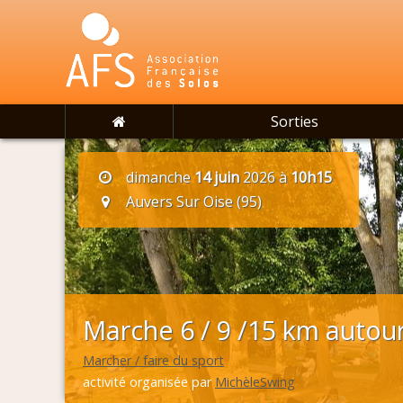
Sorties
dimanche
14 juin
2026 à
10h15
Auvers Sur Oise (95)
Marche 6 / 9 /15 km autour
Marcher / faire du sport
activité organisée par
MichèleSwing