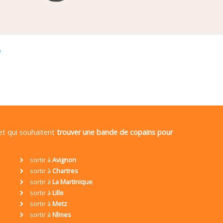
é
 et qui souhaitent
trouver une bande de copains pour
sortir à
Avignon
sortir à
Chartres
sortir à
La Martinique
sortir à
Lille
sortir à
Metz
sortir à
Nîmes