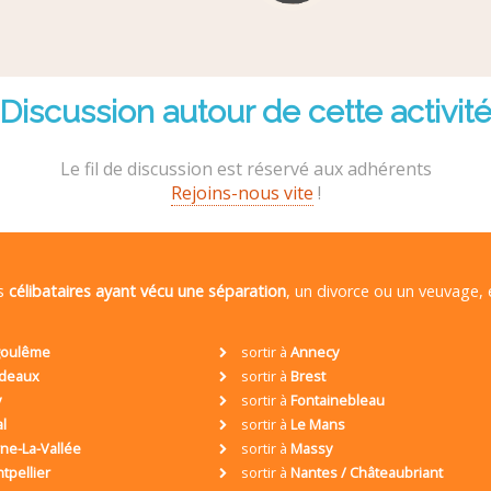
Discussion autour de cette activit
Le fil de discussion est réservé aux adhérents
Rejoins-nous vite
!
es
célibataires ayant vécu une séparation
, un divorce ou un veuvage,
oulême
sortir à
Annecy
deaux
sortir à
Brest
y
sortir à
Fontainebleau
al
sortir à
Le Mans
ne-La-Vallée
sortir à
Massy
tpellier
sortir à
Nantes / Châteaubriant