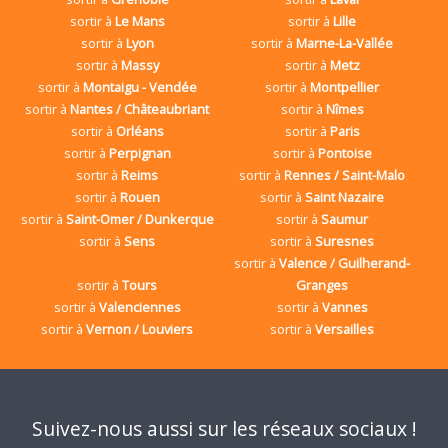
sortir à
Le Mans
sortir à
Lille
sortir à
Lyon
sortir à
Marne-La-Vallée
sortir à
Massy
sortir à
Metz
sortir à
Montaigu - Vendée
sortir à
Montpellier
sortir à
Nantes / Châteaubriant
sortir à
Nîmes
sortir à
Orléans
sortir à
Paris
sortir à
Perpignan
sortir à
Pontoise
sortir à
Reims
sortir à
Rennes / Saint-Malo
sortir à
Rouen
sortir à
Saint Nazaire
sortir à
Saint-Omer / Dunkerque
sortir à
Saumur
sortir à
Sens
sortir à
Suresnes
sortir à
Valence / Guilherand-
sortir à
Tours
Granges
sortir à
Valenciennes
sortir à
Vannes
sortir à
Vernon / Louviers
sortir à
Versailles
Suivez-nous aussi sur les réseaux sociaux !