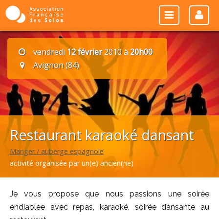
vendredi
12 février
2010 à
20h00
Avignon (84)
Restaurant karaoké dansant
Manger / auberge espagnole
activité organisée par un(e) ancien(ne)
Je vous propose que nous passions une soirée
endiablée avec repas, karaoké, soirée dansante au