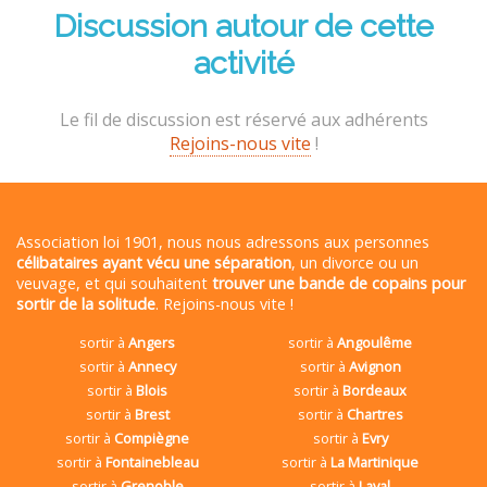
Discussion autour de cette
activité
Le fil de discussion est réservé aux adhérents
Rejoins-nous vite
!
Association loi 1901, nous nous adressons aux personnes
célibataires ayant vécu une séparation
, un divorce ou un
veuvage, et qui souhaitent
trouver une bande de copains pour
sortir de la solitude
. Rejoins-nous vite !
sortir à
Angers
sortir à
Angoulême
sortir à
Annecy
sortir à
Avignon
sortir à
Blois
sortir à
Bordeaux
sortir à
Brest
sortir à
Chartres
sortir à
Compiègne
sortir à
Evry
sortir à
Fontainebleau
sortir à
La Martinique
sortir à
Grenoble
sortir à
Laval