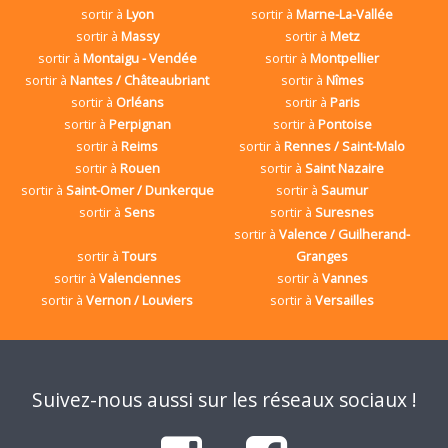
sortir à
Lyon
sortir à
Marne-La-Vallée
sortir à
Massy
sortir à
Metz
sortir à
Montaigu - Vendée
sortir à
Montpellier
sortir à
Nantes / Châteaubriant
sortir à
Nîmes
sortir à
Orléans
sortir à
Paris
sortir à
Perpignan
sortir à
Pontoise
sortir à
Reims
sortir à
Rennes / Saint-Malo
sortir à
Rouen
sortir à
Saint Nazaire
sortir à
Saint-Omer / Dunkerque
sortir à
Saumur
sortir à
Sens
sortir à
Suresnes
sortir à
Valence / Guilherand-
sortir à
Tours
Granges
sortir à
Valenciennes
sortir à
Vannes
sortir à
Vernon / Louviers
sortir à
Versailles
Suivez-nous aussi sur les réseaux sociaux !