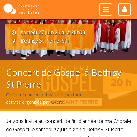
samedi
27 juin
2026 à
20h00
Bethisy St Pierre (60)
Concert de Gospel à Bethisy
St Pierre
Cinéma / concert / théâtre / spectacle
activité organisée par
CVero
Je vous invite au concert de fin d'année de ma Chorale
de Gospel le samedi 27 juin à 20h à Bethisy St Pierre.