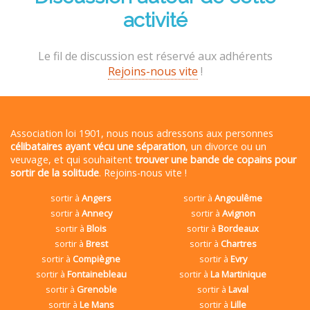
activité
Le fil de discussion est réservé aux adhérents
Rejoins-nous vite
!
Association loi 1901, nous nous adressons aux personnes
célibataires ayant vécu une séparation
, un divorce ou un
veuvage, et qui souhaitent
trouver une bande de copains pour
sortir de la solitude
. Rejoins-nous vite !
sortir à
Angers
sortir à
Angoulême
sortir à
Annecy
sortir à
Avignon
sortir à
Blois
sortir à
Bordeaux
sortir à
Brest
sortir à
Chartres
sortir à
Compiègne
sortir à
Evry
sortir à
Fontainebleau
sortir à
La Martinique
sortir à
Grenoble
sortir à
Laval
sortir à
Le Mans
sortir à
Lille