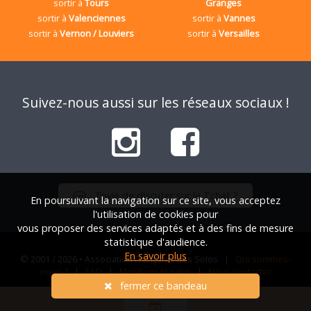
sortir à
Tours
Granges
sortir à
Valenciennes
sortir à
Vannes
sortir à
Vernon / Louviers
sortir à
Versailles
Suivez-nous aussi sur les réseaux sociaux !
Envie de discuter sur le Tchat ?
En poursuivant la navigation sur ce site, vous acceptez
l'utilisation de cookies pour
vous proposer des services adaptés et à des fins de mesure
statistique d'audience.
En savoir plus
© 2001 / 2026 • Association Française des Solos |
Qui sommes-
nous ?
|
FAQ
|
Mentions légales
|
Nous contacter
fermer ce bandeau