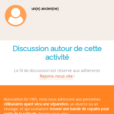
un(e) ancien(ne)
Discussion autour de cette
activité
Le fil de discussion est réservé aux adhérents
Rejoins-nous vite
!
Association loi 1901, nous nous adressons aux personnes
célibataires ayant vécu une séparation
, un divorce ou un
veuvage, et qui souhaitent
trouver une bande de copains pour
sortir de la solitude
. Rejoins-nous vite !