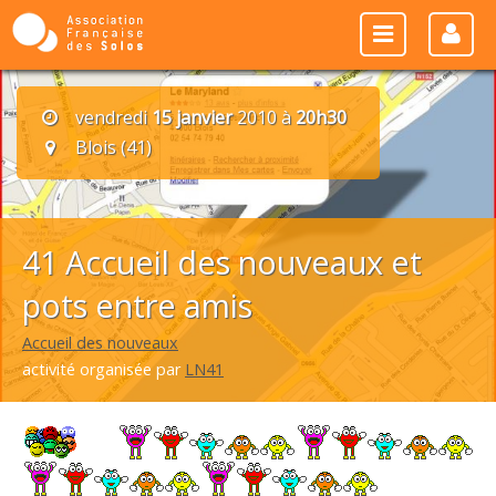
vendredi
15 janvier
2010 à
20h30
Blois (41)
41 Accueil des nouveaux et
pots entre amis
Accueil des nouveaux
activité organisée par
LN41