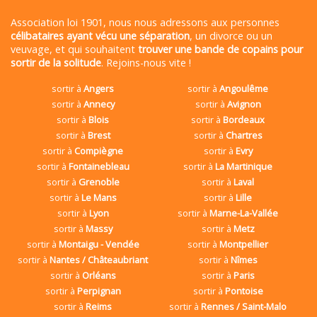
Association loi 1901, nous nous adressons aux personnes
célibataires ayant vécu une séparation
, un divorce ou un
veuvage, et qui souhaitent
trouver une bande de copains pour
sortir de la solitude
. Rejoins-nous vite !
sortir à
Angers
sortir à
Angoulême
sortir à
Annecy
sortir à
Avignon
sortir à
Blois
sortir à
Bordeaux
sortir à
Brest
sortir à
Chartres
sortir à
Compiègne
sortir à
Evry
sortir à
Fontainebleau
sortir à
La Martinique
sortir à
Grenoble
sortir à
Laval
sortir à
Le Mans
sortir à
Lille
sortir à
Lyon
sortir à
Marne-La-Vallée
sortir à
Massy
sortir à
Metz
sortir à
Montaigu - Vendée
sortir à
Montpellier
sortir à
Nantes / Châteaubriant
sortir à
Nîmes
sortir à
Orléans
sortir à
Paris
sortir à
Perpignan
sortir à
Pontoise
sortir à
Reims
sortir à
Rennes / Saint-Malo