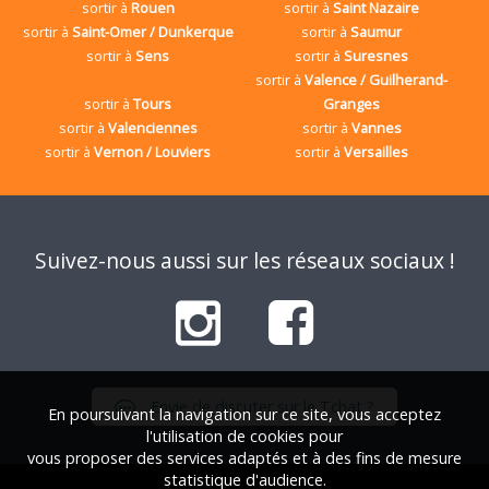
sortir à
Rouen
sortir à
Saint Nazaire
sortir à
Saint-Omer / Dunkerque
sortir à
Saumur
sortir à
Sens
sortir à
Suresnes
sortir à
Valence / Guilherand-
sortir à
Tours
Granges
sortir à
Valenciennes
sortir à
Vannes
sortir à
Vernon / Louviers
sortir à
Versailles
Suivez-nous aussi sur les réseaux sociaux !
Envie de discuter sur le Tchat ?
En poursuivant la navigation sur ce site, vous acceptez
l'utilisation de cookies pour
vous proposer des services adaptés et à des fins de mesure
statistique d'audience.