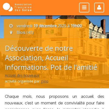
vendredi
19 décembre
2025 à
19h00
Blois (41)
Découverte de notre
Association, Accueil
Informations. Pot de l'amitié
Accueil des nouveaux
activité organisée par
giino
Chaque mois, nous proposons un accueil des
nouveaux, c'est un moment de convivialité pour faire