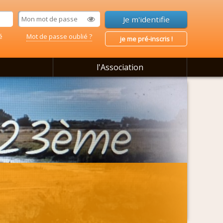
é
Mot de passe oublié ?
je me pré-inscris !
l'Association