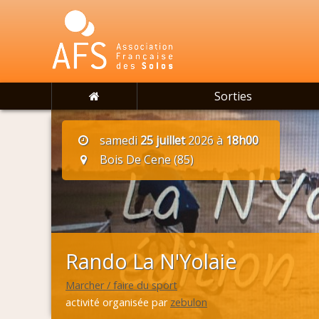
Sorties
samedi
25 juillet
2026 à
18h00
Bois De Cene (85)
Rando La N'Yolaie
Marcher / faire du sport
activité organisée par
zebulon