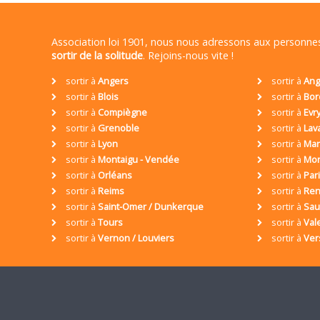
Association loi 1901, nous nous adressons aux personn
sortir de la solitude
. Rejoins-nous vite !
sortir à
Angers
sortir à
Ang
sortir à
Blois
sortir à
Bor
sortir à
Compiègne
sortir à
Evr
sortir à
Grenoble
sortir à
Lav
sortir à
Lyon
sortir à
Mar
sortir à
Montaigu - Vendée
sortir à
Mon
sortir à
Orléans
sortir à
Par
sortir à
Reims
sortir à
Ren
sortir à
Saint-Omer / Dunkerque
sortir à
Sa
sortir à
Tours
sortir à
Val
sortir à
Vernon / Louviers
sortir à
Ver