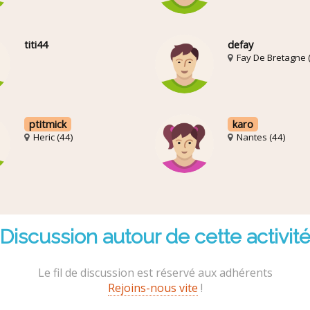
titi44
defay
Fay De Bretagne 
ptitmick
karo
Heric (44)
Nantes (44)
Discussion autour de cette activit
Le fil de discussion est réservé aux adhérents
Rejoins-nous vite
!