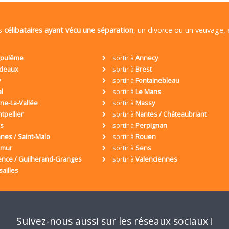
es
célibataires ayant vécu une séparation
, un divorce ou un veuvage,
oulême
sortir à
Annecy
deaux
sortir à
Brest
y
sortir à
Fontainebleau
al
sortir à
Le Mans
ne-La-Vallée
sortir à
Massy
tpellier
sortir à
Nantes / Châteaubriant
is
sortir à
Perpignan
nes / Saint-Malo
sortir à
Rouen
umur
sortir à
Sens
ence / Guilherand-Granges
sortir à
Valenciennes
sailles
Suivez-nous aussi sur les réseaux sociaux !