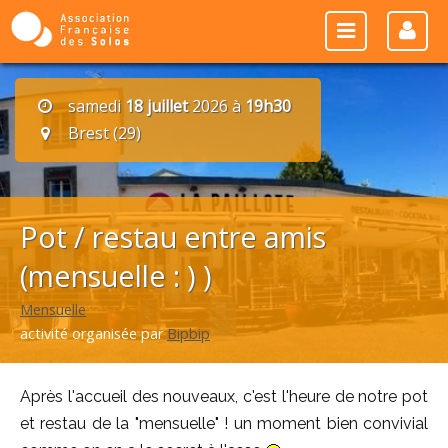
samedi
18 juillet
2026 à
19h30
Brest (29)
Pot / restau entre amis
(mensuelle : ) )
Mensuelle
activité organisée par
Bipbip
Après l'accueil des nouveaux, c'est l'heure de notre pot
et restau de la "mensuelle" ! un moment bien convivial