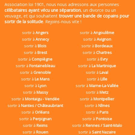
Association loi 1901, nous nous adressons aux personnes
célibataires ayant vécu une séparation
, un divorce ou un
veuvage, et qui souhaitent
trouver une bande de copains pour
sortir de la solitude
. Rejoins-nous vite !
sortir à
Angers
sortir à
Angoulême
sortir à
Annecy
sortir à
Avignon
sortir à
Blois
sortir à
Bordeaux
sortir à
Brest
sortir à
Chartres
sortir à
Compiègne
sortir à
Evry
sortir à
Fontainebleau
sortir à
La Martinique
sortir à
Grenoble
sortir à
Laval
sortir à
Le Mans
sortir à
Lille
sortir à
Lyon
sortir à
Marne-La-Vallée
sortir à
Massy
sortir à
Metz
sortir à
Montaigu - Vendée
sortir à
Montpellier
sortir à
Nantes / Châteaubriant
sortir à
Nîmes
sortir à
Orléans
sortir à
Paris
sortir à
Perpignan
sortir à
Pontoise
sortir à
Reims
sortir à
Rennes / Saint-Malo
sortir à
Rouen
sortir à
Saint Nazaire