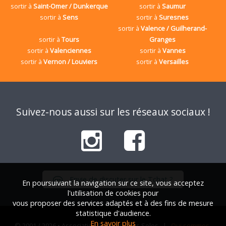
sortir à
Saint-Omer / Dunkerque
sortir à
Saumur
sortir à
Sens
sortir à
Suresnes
sortir à
Valence / Guilherand-
sortir à
Tours
Granges
sortir à
Valenciennes
sortir à
Vannes
sortir à
Vernon / Louviers
sortir à
Versailles
Suivez-nous aussi sur les réseaux sociaux !
Envie de discuter sur le Tchat ?
En poursuivant la navigation sur ce site, vous acceptez
l'utilisation de cookies pour
vous proposer des services adaptés et à des fins de mesure
statistique d'audience.
En savoir plus
© 2001 / 2026 • Association Française des Solos |
Qui sommes-