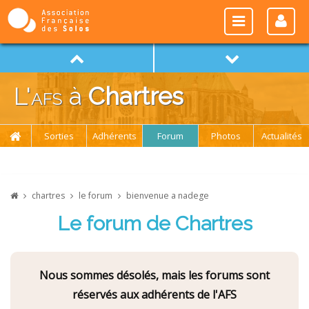
L'
afs
à
Chartres
Sorties
Adhérents
Forum
Photos
Actualités
chartres
le forum
bienvenue a nadege
Le forum de Chartres
Nous sommes désolés, mais les forums sont
réservés aux adhérents de l'AFS