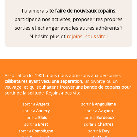
Tu aimerais
te faire de nouveaux copains
,
participer à nos activités, proposer tes propres
sorties et échanger avec les autres adhérents ?
N'hésite plus et
rejoins-nous vite
!
Association loi 1901, nous nous adressons aux personnes
célibataires ayant vécu une séparation
, un divorce ou un
veuvage, et qui souhaitent
trouver une bande de copains pour
sortir de la solitude
. Rejoins-nous vite !
sortir à
Angers
sortir à
Angoulême
sortir à
Annecy
sortir à
Avignon
sortir à
Blois
sortir à
Bordeaux
sortir à
Brest
sortir à
Chartres
sortir à
Compiègne
sortir à
Evry