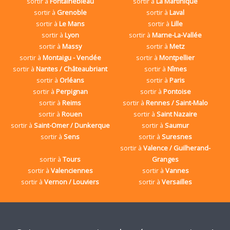
sortir à
Fontainebleau
sortir à
La Martinique
sortir à
Grenoble
sortir à
Laval
sortir à
Le Mans
sortir à
Lille
sortir à
Lyon
sortir à
Marne-La-Vallée
sortir à
Massy
sortir à
Metz
sortir à
Montaigu - Vendée
sortir à
Montpellier
sortir à
Nantes / Châteaubriant
sortir à
Nîmes
sortir à
Orléans
sortir à
Paris
sortir à
Perpignan
sortir à
Pontoise
sortir à
Reims
sortir à
Rennes / Saint-Malo
sortir à
Rouen
sortir à
Saint Nazaire
sortir à
Saint-Omer / Dunkerque
sortir à
Saumur
sortir à
Sens
sortir à
Suresnes
sortir à
Valence / Guilherand-
sortir à
Tours
Granges
sortir à
Valenciennes
sortir à
Vannes
sortir à
Vernon / Louviers
sortir à
Versailles