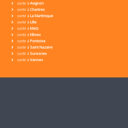
sortir à
Avignon
sortir à
Chartres
sortir à
La Martinique
sortir à
Lille
sortir à
Metz
sortir à
Nîmes
sortir à
Pontoise
sortir à
Saint Nazaire
sortir à
Suresnes
sortir à
Vannes