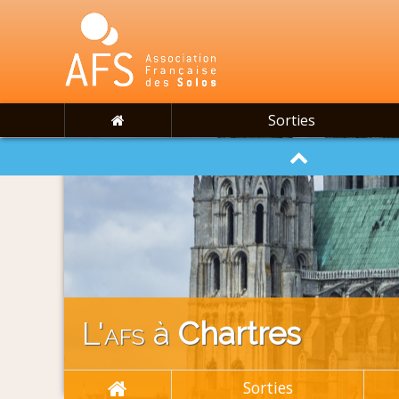
Sorties
L'
afs
à
Chartres
Sorties