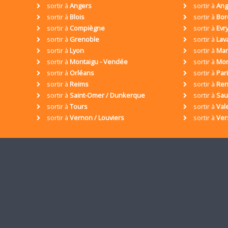
sortir à
Angers
sortir à
Ang
sortir à
Blois
sortir à
Bor
sortir à
Compiègne
sortir à
Evr
sortir à
Grenoble
sortir à
Lav
sortir à
Lyon
sortir à
Mar
sortir à
Montaigu - Vendée
sortir à
Mon
sortir à
Orléans
sortir à
Par
sortir à
Reims
sortir à
Ren
sortir à
Saint-Omer / Dunkerque
sortir à
Sa
sortir à
Tours
sortir à
Val
sortir à
Vernon / Louviers
sortir à
Ver