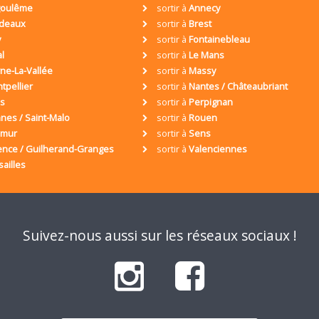
oulême
sortir à
Annecy
deaux
sortir à
Brest
y
sortir à
Fontainebleau
al
sortir à
Le Mans
ne-La-Vallée
sortir à
Massy
tpellier
sortir à
Nantes / Châteaubriant
is
sortir à
Perpignan
nes / Saint-Malo
sortir à
Rouen
umur
sortir à
Sens
ence / Guilherand-Granges
sortir à
Valenciennes
sailles
Suivez-nous aussi sur les réseaux sociaux !