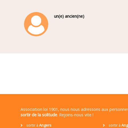
un(e) ancien(ne)
Association loi 1901, nous nous adressons aux personn
sortir de la solitude
. Rejoins-nous vite !
sortir à
Angers
sortir à
Ang