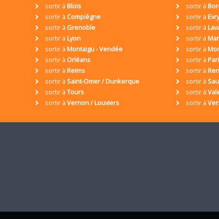
sortir à
Blois
sortir à
Bor
sortir à
Compiègne
sortir à
Evr
sortir à
Grenoble
sortir à
Lav
sortir à
Lyon
sortir à
Mar
sortir à
Montaigu - Vendée
sortir à
Mon
sortir à
Orléans
sortir à
Par
sortir à
Reims
sortir à
Ren
sortir à
Saint-Omer / Dunkerque
sortir à
Sa
sortir à
Tours
sortir à
Val
sortir à
Vernon / Louviers
sortir à
Ver