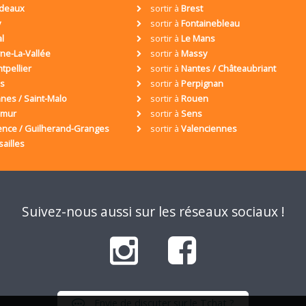
deaux
sortir à
Brest
y
sortir à
Fontainebleau
al
sortir à
Le Mans
ne-La-Vallée
sortir à
Massy
tpellier
sortir à
Nantes / Châteaubriant
is
sortir à
Perpignan
nes / Saint-Malo
sortir à
Rouen
umur
sortir à
Sens
ence / Guilherand-Granges
sortir à
Valenciennes
sailles
Suivez-nous aussi sur les réseaux sociaux !
Envie de discuter sur le Tchat ?