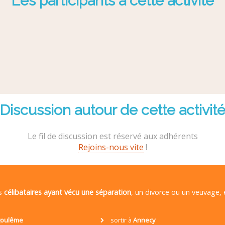
Les participants à cette activité
Discussion autour de cette activit
Le fil de discussion est réservé aux adhérents
Rejoins-nous vite
!
es
célibataires ayant vécu une séparation
, un divorce ou un veuvage,
oulême
sortir à
Annecy