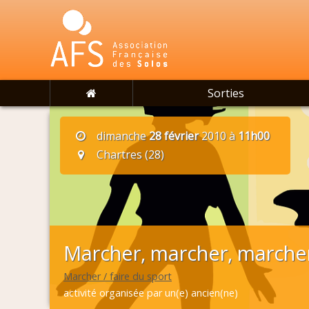
Sorties
dimanche
28 février
2010 à
11h00
Chartres (28)
Marcher, marcher, marcher
Marcher / faire du sport
activité organisée par un(e) ancien(ne)