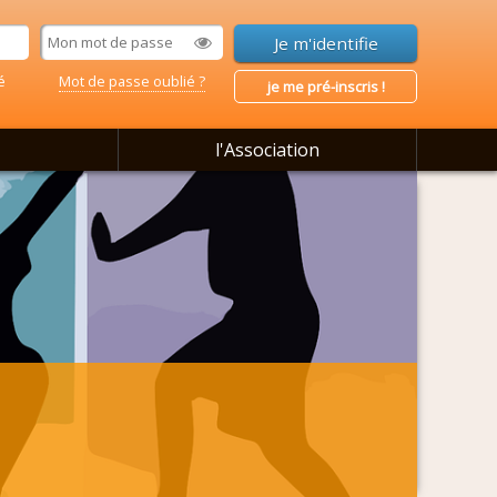
é
Mot de passe oublié ?
je me pré-inscris !
l'Association