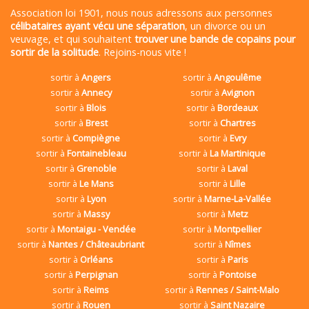
Association loi 1901, nous nous adressons aux personnes
célibataires ayant vécu une séparation
, un divorce ou un
veuvage, et qui souhaitent
trouver une bande de copains pour
sortir de la solitude
. Rejoins-nous vite !
sortir à
Angers
sortir à
Angoulême
sortir à
Annecy
sortir à
Avignon
sortir à
Blois
sortir à
Bordeaux
sortir à
Brest
sortir à
Chartres
sortir à
Compiègne
sortir à
Evry
sortir à
Fontainebleau
sortir à
La Martinique
sortir à
Grenoble
sortir à
Laval
sortir à
Le Mans
sortir à
Lille
sortir à
Lyon
sortir à
Marne-La-Vallée
sortir à
Massy
sortir à
Metz
sortir à
Montaigu - Vendée
sortir à
Montpellier
sortir à
Nantes / Châteaubriant
sortir à
Nîmes
sortir à
Orléans
sortir à
Paris
sortir à
Perpignan
sortir à
Pontoise
sortir à
Reims
sortir à
Rennes / Saint-Malo
sortir à
Rouen
sortir à
Saint Nazaire