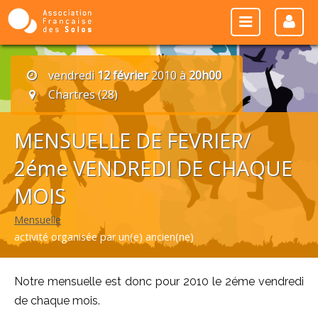
vendredi
12 février
2010 à
20h00
Chartres (28)
MENSUELLE DE FEVRIER/
2éme VENDREDI DE CHAQUE
MOIS
Mensuelle
activité organisée par un(e) ancien(ne)
Notre mensuelle est donc pour 2010 le 2éme vendredi
de chaque mois.