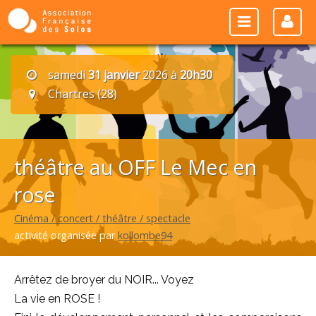
samedi
31 janvier
2026 à
20h30
Chartres (28)
théâtre au OFF Le Mec en
rose
Cinéma / concert / théâtre / spectacle
activité organisée par
kollombe94
Arrêtez de broyer du NOIR... Voyez
La vie en ROSE !