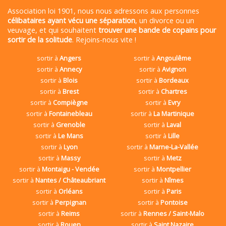
Association loi 1901, nous nous adressons aux personnes
célibataires ayant vécu une séparation
, un divorce ou un
veuvage, et qui souhaitent
trouver une bande de copains pour
sortir de la solitude
. Rejoins-nous vite !
sortir à
Angers
sortir à
Angoulême
sortir à
Annecy
sortir à
Avignon
sortir à
Blois
sortir à
Bordeaux
sortir à
Brest
sortir à
Chartres
sortir à
Compiègne
sortir à
Evry
sortir à
Fontainebleau
sortir à
La Martinique
sortir à
Grenoble
sortir à
Laval
sortir à
Le Mans
sortir à
Lille
sortir à
Lyon
sortir à
Marne-La-Vallée
sortir à
Massy
sortir à
Metz
sortir à
Montaigu - Vendée
sortir à
Montpellier
sortir à
Nantes / Châteaubriant
sortir à
Nîmes
sortir à
Orléans
sortir à
Paris
sortir à
Perpignan
sortir à
Pontoise
sortir à
Reims
sortir à
Rennes / Saint-Malo
sortir à
Rouen
sortir à
Saint Nazaire