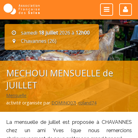
samedi
18 juillet
2026 à
12h00
Chavannes (26)
MECHOUI MENSUELLE de
JUILLET
Mensuelle
activité organisée par
DOMINO07!
,
roland74
La mensuelle de juillet est proposée à CHAVANNES
chez un ami Yves (que nous remercions