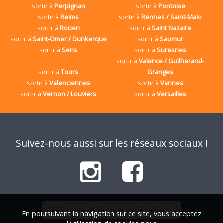
sortir à
Perpignan
sortir à
Pontoise
sortir à
Reims
sortir à
Rennes / Saint-Malo
sortir à
Rouen
sortir à
Saint Nazaire
sortir à
Saint-Omer / Dunkerque
sortir à
Saumur
sortir à
Sens
sortir à
Suresnes
sortir à
Valence / Guilherand-
sortir à
Tours
Granges
sortir à
Valenciennes
sortir à
Vannes
sortir à
Vernon / Louviers
sortir à
Versailles
Suivez-nous aussi sur les réseaux sociaux !
Envie de discuter sur le Tchat ?
En poursuivant la navigation sur ce site, vous acceptez