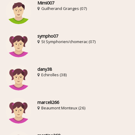
Mimi007
Guilherand Granges (07)
sympho07
St Symphorien/chomerac (07)
dany38
Echirolles (38)
marceli266
Beaumont Monteux (26)