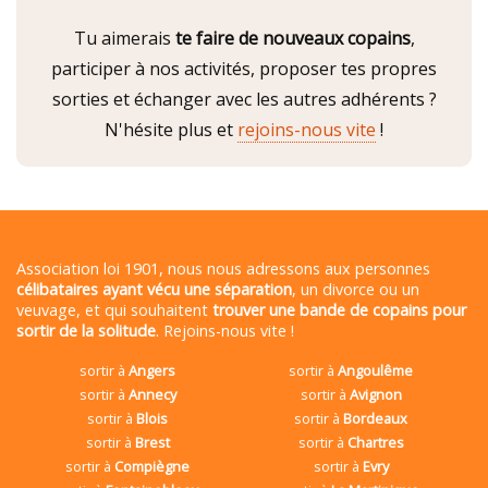
Tu aimerais
te faire de nouveaux copains
,
participer à nos activités, proposer tes propres
sorties et échanger avec les autres adhérents ?
N'hésite plus et
rejoins-nous vite
!
Association loi 1901, nous nous adressons aux personnes
célibataires ayant vécu une séparation
, un divorce ou un
veuvage, et qui souhaitent
trouver une bande de copains pour
sortir de la solitude
. Rejoins-nous vite !
sortir à
Angers
sortir à
Angoulême
sortir à
Annecy
sortir à
Avignon
sortir à
Blois
sortir à
Bordeaux
sortir à
Brest
sortir à
Chartres
sortir à
Compiègne
sortir à
Evry