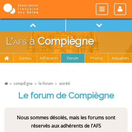
L'
afs
à
Compiègne
Sorties
Adhérents
Forum
Photos
Actualités
compiÈgne
le forum
soiréé
Le forum de Compiègne
Nous sommes désolés, mais les forums sont
réservés aux adhérents de l'AFS