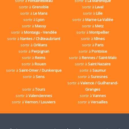
sortir à
Fontainebleau
sortir à
La Martinique
sortir à
Grenoble
sortir à
Laval
sortir à
Le Mans
sortir à
Lille
sortir à
Lyon
sortir à
Marne-La-Vallée
sortir à
Massy
sortir à
Metz
sortir à
Montaigu - Vendée
sortir à
Montpellier
sortir à
Nantes / Châteaubriant
sortir à
Nîmes
sortir à
Orléans
sortir à
Paris
sortir à
Perpignan
sortir à
Pontoise
sortir à
Reims
sortir à
Rennes / Saint-Malo
sortir à
Rouen
sortir à
Saint Nazaire
sortir à
Saint-Omer / Dunkerque
sortir à
Saumur
sortir à
Sens
sortir à
Suresnes
sortir à
Valence / Guilherand-
sortir à
Tours
Granges
sortir à
Valenciennes
sortir à
Vannes
sortir à
Vernon / Louviers
sortir à
Versailles