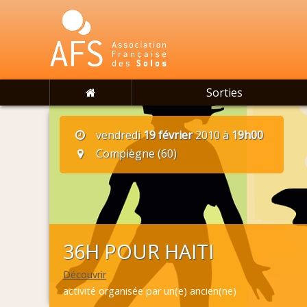
Sorties
vendredi
19 février
2010 à
19h00
Compiègne (60)
36H POUR HAITI
Découvrir
activité organisée par un(e) ancien(ne)