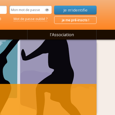
é
Mot de passe oublié ?
je me pré-inscris !
l'Association