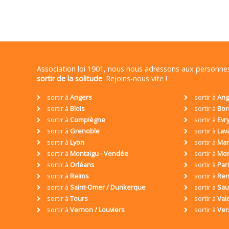
Association loi 1901, nous nous adressons aux personn
sortir de la solitude
. Rejoins-nous vite !
sortir à
Angers
sortir à
Ang
sortir à
Blois
sortir à
Bor
sortir à
Compiègne
sortir à
Evr
sortir à
Grenoble
sortir à
Lav
sortir à
Lyon
sortir à
Mar
sortir à
Montaigu - Vendée
sortir à
Mon
sortir à
Orléans
sortir à
Par
sortir à
Reims
sortir à
Ren
sortir à
Saint-Omer / Dunkerque
sortir à
Sa
sortir à
Tours
sortir à
Val
sortir à
Vernon / Louviers
sortir à
Ver