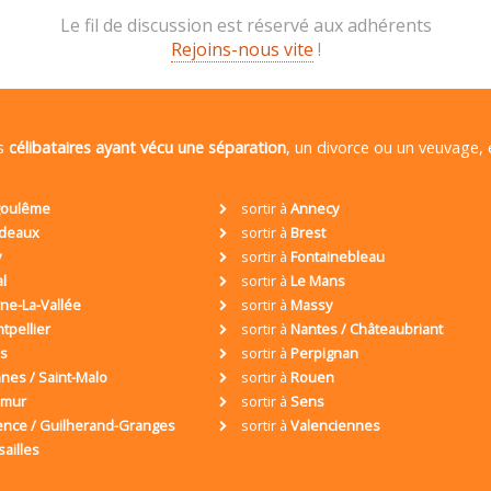
Le fil de discussion est réservé aux adhérents
Rejoins-nous vite
!
es
célibataires ayant vécu une séparation
, un divorce ou un veuvage,
oulême
sortir à
Annecy
deaux
sortir à
Brest
y
sortir à
Fontainebleau
al
sortir à
Le Mans
ne-La-Vallée
sortir à
Massy
tpellier
sortir à
Nantes / Châteaubriant
is
sortir à
Perpignan
nes / Saint-Malo
sortir à
Rouen
umur
sortir à
Sens
ence / Guilherand-Granges
sortir à
Valenciennes
sailles