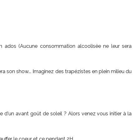
oom ados (Aucune consommation alcoolisée ne leur sera
a son show... Imaginez des trapézistes en plein milieu du
d'un avant goût de soleil ? Alors venez vous initier à la
ffer le coeur et ce pendant 2H...