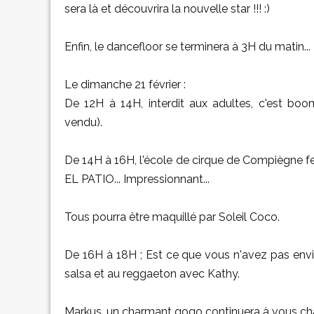
sera là et découvrira la nouvelle star !!! :)
Enfin, le dancefloor se terminera à 3H du matin...
Le dimanche 21 février :
De 12H à 14H, interdit aux adultes, c'est b
vendu).
De 14H à 16H, l'école de cirque de Compiègne fer
EL PATIO... Impressionnant...
Tous pourra être maquillé par Soleil Coco.
De 16H à 18H ; Est ce que vous n'avez pas envie 
salsa et au reggaeton avec Kathy.
Markus, un charmant gogo continuera à vous chau