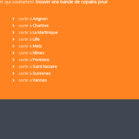
 et qui souhaitent
trouver une bande de copains pour
sortir à
Avignon
sortir à
Chartres
sortir à
La Martinique
sortir à
Lille
sortir à
Metz
sortir à
Nîmes
sortir à
Pontoise
sortir à
Saint Nazaire
sortir à
Suresnes
sortir à
Vannes