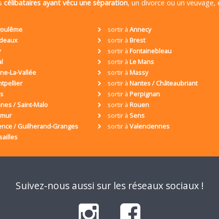
es
célibataires ayant vécu une séparation
, un divorce ou un veuvage,
oulême
sortir à
Annecy
deaux
sortir à
Brest
y
sortir à
Fontainebleau
al
sortir à
Le Mans
ne-La-Vallée
sortir à
Massy
tpellier
sortir à
Nantes / Châteaubriant
is
sortir à
Perpignan
nes / Saint-Malo
sortir à
Rouen
umur
sortir à
Sens
ence / Guilherand-Granges
sortir à
Valenciennes
sailles
Suivez-nous aussi sur les réseaux sociaux !