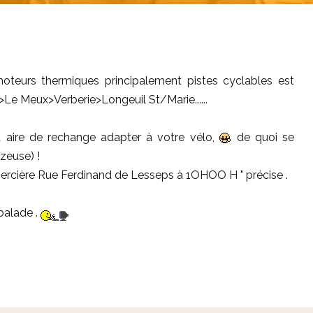
teurs thermiques principalement pistes cyclables est
>Le Meux>Verberie>Longeuil St/Marie......
 aire de rechange adapter à votre vélo,
de quoi se
zeuse) !
ercière Rue Ferdinand de Lesseps à 1OHOO H " précise .
balade .