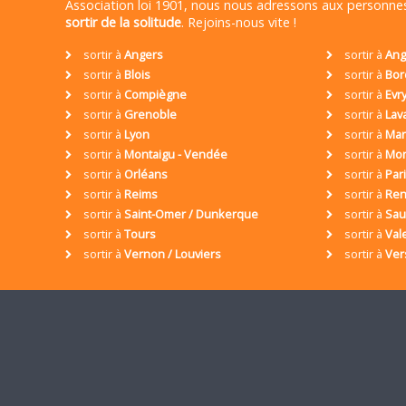
Association loi 1901, nous nous adressons aux personn
sortir de la solitude
. Rejoins-nous vite !
sortir à
Angers
sortir à
Ang
sortir à
Blois
sortir à
Bor
sortir à
Compiègne
sortir à
Evr
sortir à
Grenoble
sortir à
Lav
sortir à
Lyon
sortir à
Mar
sortir à
Montaigu - Vendée
sortir à
Mon
sortir à
Orléans
sortir à
Par
sortir à
Reims
sortir à
Ren
sortir à
Saint-Omer / Dunkerque
sortir à
Sa
sortir à
Tours
sortir à
Val
sortir à
Vernon / Louviers
sortir à
Ver