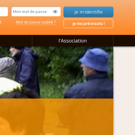
é
Mot de passe oublié ?
je me pré-inscris !
l'Association