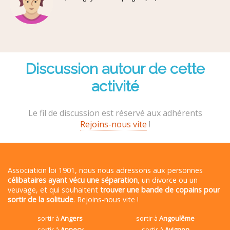
Discussion autour de cette
activité
Le fil de discussion est réservé aux adhérents
Rejoins-nous vite
!
Association loi 1901, nous nous adressons aux personnes
célibataires ayant vécu une séparation
, un divorce ou un
veuvage, et qui souhaitent
trouver une bande de copains pour
sortir de la solitude
. Rejoins-nous vite !
sortir à
Angers
sortir à
Angoulême
sortir à
Annecy
sortir à
Avignon