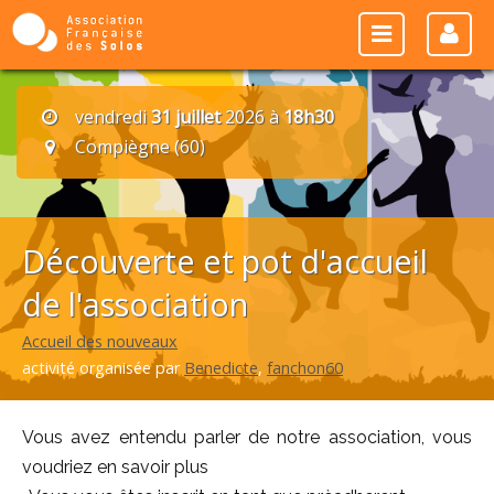
vendredi
31 juillet
2026 à
18h30
Compiègne (60)
Découverte et pot d'accueil
de l'association
Accueil des nouveaux
activité organisée par
Benedicte
,
fanchon60
Vous avez entendu parler de notre association, vous
voudriez en savoir plus