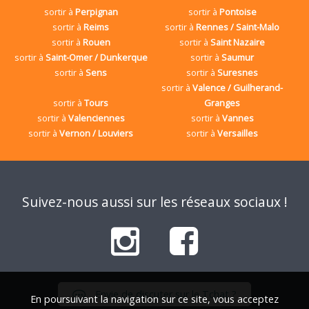
sortir à
Perpignan
sortir à
Pontoise
sortir à
Reims
sortir à
Rennes / Saint-Malo
sortir à
Rouen
sortir à
Saint Nazaire
sortir à
Saint-Omer / Dunkerque
sortir à
Saumur
sortir à
Sens
sortir à
Suresnes
sortir à
Valence / Guilherand-
sortir à
Tours
Granges
sortir à
Valenciennes
sortir à
Vannes
sortir à
Vernon / Louviers
sortir à
Versailles
Suivez-nous aussi sur les réseaux sociaux !
Envie de discuter sur le Tchat ?
En poursuivant la navigation sur ce site, vous acceptez