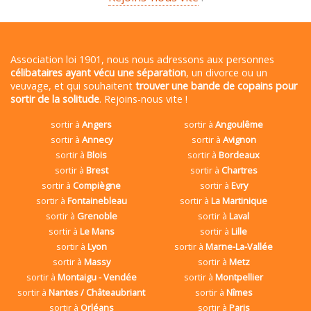
Association loi 1901, nous nous adressons aux personnes
célibataires ayant vécu une séparation
, un divorce ou un
veuvage, et qui souhaitent
trouver une bande de copains pour
sortir de la solitude
. Rejoins-nous vite !
sortir à
Angers
sortir à
Angoulême
sortir à
Annecy
sortir à
Avignon
sortir à
Blois
sortir à
Bordeaux
sortir à
Brest
sortir à
Chartres
sortir à
Compiègne
sortir à
Evry
sortir à
Fontainebleau
sortir à
La Martinique
sortir à
Grenoble
sortir à
Laval
sortir à
Le Mans
sortir à
Lille
sortir à
Lyon
sortir à
Marne-La-Vallée
sortir à
Massy
sortir à
Metz
sortir à
Montaigu - Vendée
sortir à
Montpellier
sortir à
Nantes / Châteaubriant
sortir à
Nîmes
sortir à
Orléans
sortir à
Paris