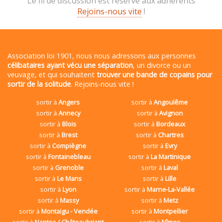
Le fil de discussion est réservé aux adhérents
Rejoins-nous vite
!
Association loi 1901, nous nous adressons aux personnes
célibataires ayant vécu une séparation
, un divorce ou un
veuvage, et qui souhaitent
trouver une bande de copains pour
sortir de la solitude
. Rejoins-nous vite !
sortir à
Angers
sortir à
Angoulême
sortir à
Annecy
sortir à
Avignon
sortir à
Blois
sortir à
Bordeaux
sortir à
Brest
sortir à
Chartres
sortir à
Compiègne
sortir à
Evry
sortir à
Fontainebleau
sortir à
La Martinique
sortir à
Grenoble
sortir à
Laval
sortir à
Le Mans
sortir à
Lille
sortir à
Lyon
sortir à
Marne-La-Vallée
sortir à
Massy
sortir à
Metz
sortir à
Montaigu - Vendée
sortir à
Montpellier
sortir à
Nantes / Châteaubriant
sortir à
Nîmes