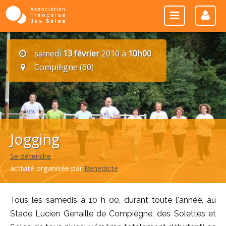
samedi
13 février
2010 à
10h00
Compiègne (60)
Jogging
Se détendre
activité organisée par
Benedicte
Tous les samedis à 10 h 00, durant toute l'année, au
Stade Lucien Genaille de Compiègne, des Solettes et