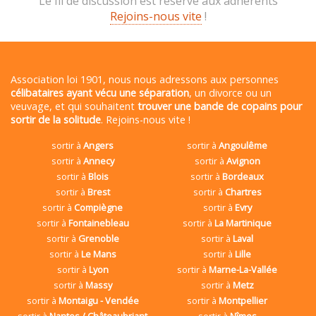
Le fil de discussion est réservé aux adhérents
Rejoins-nous vite
!
Association loi 1901, nous nous adressons aux personnes
célibataires ayant vécu une séparation
, un divorce ou un
veuvage, et qui souhaitent
trouver une bande de copains pour
sortir de la solitude
. Rejoins-nous vite !
sortir à
Angers
sortir à
Angoulême
sortir à
Annecy
sortir à
Avignon
sortir à
Blois
sortir à
Bordeaux
sortir à
Brest
sortir à
Chartres
sortir à
Compiègne
sortir à
Evry
sortir à
Fontainebleau
sortir à
La Martinique
sortir à
Grenoble
sortir à
Laval
sortir à
Le Mans
sortir à
Lille
sortir à
Lyon
sortir à
Marne-La-Vallée
sortir à
Massy
sortir à
Metz
sortir à
Montaigu - Vendée
sortir à
Montpellier
sortir à
Nantes / Châteaubriant
sortir à
Nîmes