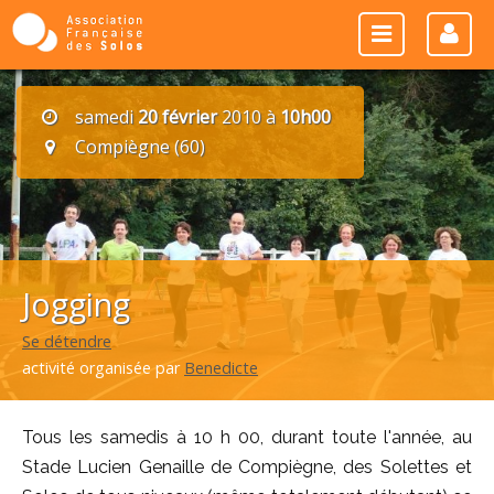
samedi
20 février
2010 à
10h00
Compiègne (60)
Jogging
Se détendre
activité organisée par
Benedicte
Tous les samedis à 10 h 00, durant toute l'année, au
Stade Lucien Genaille de Compiègne, des Solettes et