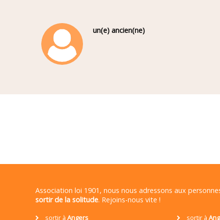
un(e) ancien(ne)
Association loi 1901, nous nous adressons aux personn
sortir de la solitude
. Rejoins-nous vite !
sortir à
Angers
sortir à
Ang