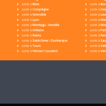
sortir à
Blois
sortir à
Bor
sortir à
Compiègne
sortir à
Evr
sortir à
Grenoble
sortir à
Lav
sortir à
Lyon
sortir à
Mar
sortir à
Montaigu - Vendée
sortir à
Mon
sortir à
Orléans
sortir à
Par
sortir à
Reims
sortir à
Ren
sortir à
Saint-Omer / Dunkerque
sortir à
Sa
sortir à
Tours
sortir à
Val
sortir à
Vernon / Louviers
sortir à
Ver