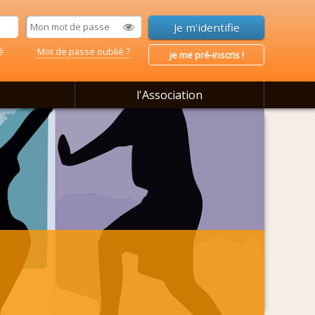
é
Mot de passe oublié ?
je me pré-inscris !
l'Association