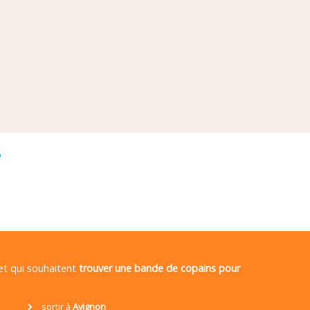
é
 et qui souhaitent
trouver une bande de copains pour
sortir à
Avignon