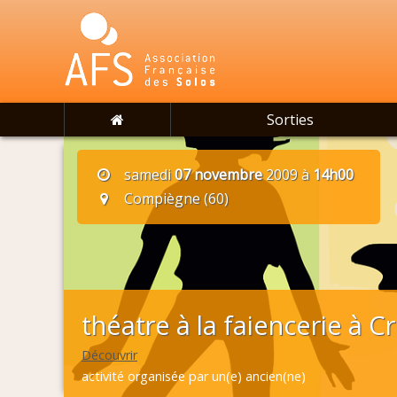
Sorties
samedi
07 novembre
2009 à
14h00
Compiègne (60)
théatre à la faiencerie à Cr
Découvrir
activité organisée par un(e) ancien(ne)