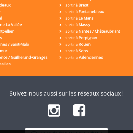
deaux
sortir à
Brest
y
sortir à
Fontainebleau
al
sortir à
Le Mans
ne-La-Vallée
sortir à
Massy
tpellier
sortir à
Nantes / Châteaubriant
is
sortir à
Perpignan
nes / Saint-Malo
sortir à
Rouen
umur
sortir à
Sens
ence / Guilherand-Granges
sortir à
Valenciennes
sailles
Suivez-nous aussi sur les réseaux sociaux !