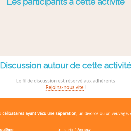
Les participants à cette activité
Discussion autour de cette activit
Le fil de discussion est réservé aux adhérents
Rejoins-nous vite
!
es
célibataires ayant vécu une séparation
, un divorce ou un veuvage,
oulême
sortir à
Annecy