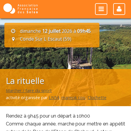
dimanche
12 juillet
2026 à
09h45
Conde Sur L Escaut (59)
La rituelle
Marcher / faire du sport
activité organisée par
LN54
,
mariepk coo
,
Clochette
Rendez à 9h45 pour un départ à 10h00
Comme chaque année, marche pour mettre en appétit