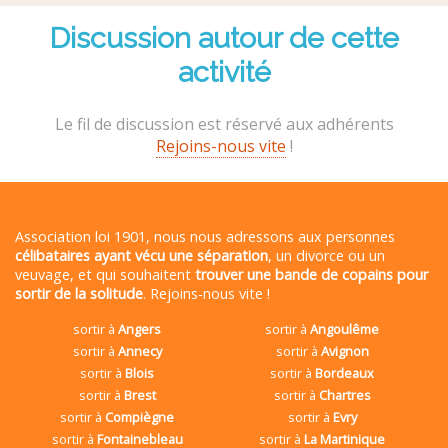
Discussion autour de cette
activité
Le fil de discussion est réservé aux adhérents
Rejoins-nous vite
!
Association loi 1901, nous nous adressons aux personnes
célibataires ayant vécu une séparation
, un divorce ou un
veuvage, et qui souhaitent
trouver une bande de copains pour
sortir de la solitude
. Rejoins-nous vite !
sortir à
Angers
sortir à
Angoulême
sortir à
Annecy
sortir à
Avignon
sortir à
Blois
sortir à
Bordeaux
sortir à
Brest
sortir à
Chartres
sortir à
Compiègne
sortir à
Evry
sortir à
Fontainebleau
sortir à
La Martinique