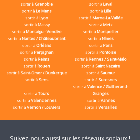
sortir à
Grenoble
sortir à
Laval
sortir à
Le Mans
sortir à
Lille
sortir à
Lyon
sortir à
Marne-La-Vallée
sortir à
Massy
sortir à
Metz
sortir à
Montaigu - Vendée
sortir à
Montpellier
sortir à
Nantes / Châteaubriant
sortir à
Nîmes
sortir à
Orléans
sortir à
Paris
sortir à
Perpignan
sortir à
Pontoise
sortir à
Reims
sortir à
Rennes / Saint-Malo
sortir à
Rouen
sortir à
Saint Nazaire
sortir à
Saint-Omer / Dunkerque
sortir à
Saumur
sortir à
Sens
sortir à
Suresnes
sortir à
Valence / Guilherand-
sortir à
Tours
Granges
sortir à
Valenciennes
sortir à
Vannes
sortir à
Vernon / Louviers
sortir à
Versailles
Suivez-nous aussi sur les réseaux sociaux !