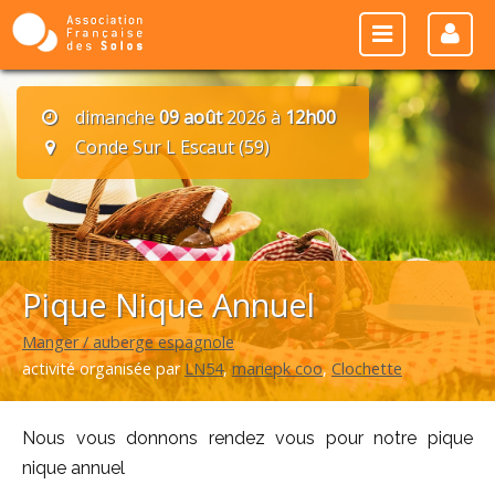
dimanche
09 août
2026 à
12h00
Conde Sur L Escaut (59)
Pique Nique Annuel
Manger / auberge espagnole
activité organisée par
LN54
,
mariepk coo
,
Clochette
Nous vous donnons rendez vous pour notre pique
nique annuel