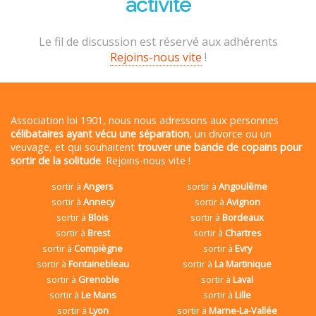
activité
Le fil de discussion est réservé aux adhérents
Rejoins-nous vite
!
Association loi 1901, nous nous adressons aux personnes
célibataires ayant vécu une séparation
, un divorce ou un
veuvage, et qui souhaitent
trouver une bande de copains pour
sortir de la solitude
. Rejoins-nous vite !
sortir à
Angers
sortir à
Angoulême
sortir à
Annecy
sortir à
Avignon
sortir à
Blois
sortir à
Bordeaux
sortir à
Brest
sortir à
Chartres
sortir à
Compiègne
sortir à
Evry
sortir à
Fontainebleau
sortir à
La Martinique
sortir à
Grenoble
sortir à
Laval
sortir à
Le Mans
sortir à
Lille
sortir à
Lyon
sortir à
Marne-La-Vallée