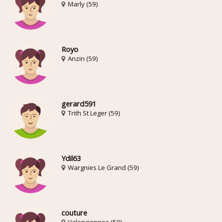
Marly (59)
Royo
Anzin (59)
gerard591
Trith St Leger (59)
Ydil63
Wargnies Le Grand (59)
couture
Valenciennes (59)