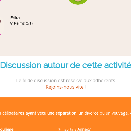
Erika
Reims (51)
Discussion autour de cette activit
Le fil de discussion est réservé aux adhérents
Rejoins-nous vite
!
es
célibataires ayant vécu une séparation
, un divorce ou un veuvage,
oulême
sortir à
Annecy