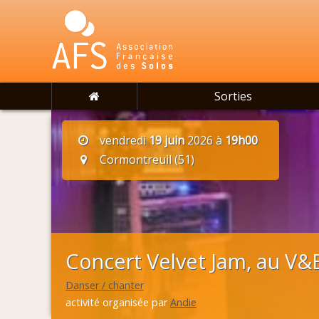
Sorties
vendredi
19 juin
2026 à
19h00
Cormontreuil (51)
Concert Velvet Jam, au V&
Danser / chanter
activité organisée par
Andie