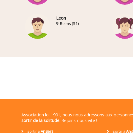
Leon
Reims (51)
Association loi 1901, nous nous adressons aux personn
sortir de la solitude
. Rejoins-nous vite !
sortir à
Angers
sortir à
Ang