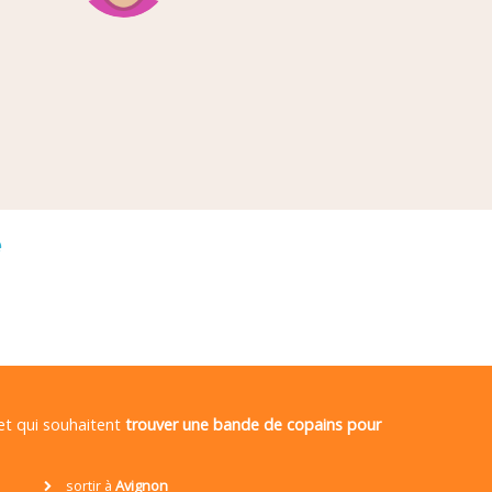
é
 et qui souhaitent
trouver une bande de copains pour
sortir à
Avignon