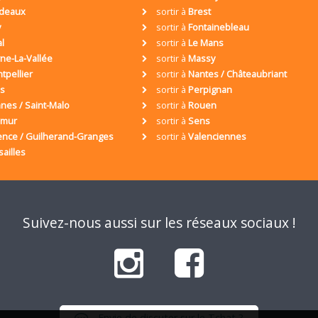
deaux
sortir à
Brest
y
sortir à
Fontainebleau
al
sortir à
Le Mans
ne-La-Vallée
sortir à
Massy
tpellier
sortir à
Nantes / Châteaubriant
is
sortir à
Perpignan
nes / Saint-Malo
sortir à
Rouen
umur
sortir à
Sens
ence / Guilherand-Granges
sortir à
Valenciennes
sailles
Suivez-nous aussi sur les réseaux sociaux !
Envie de discuter sur le Tchat ?