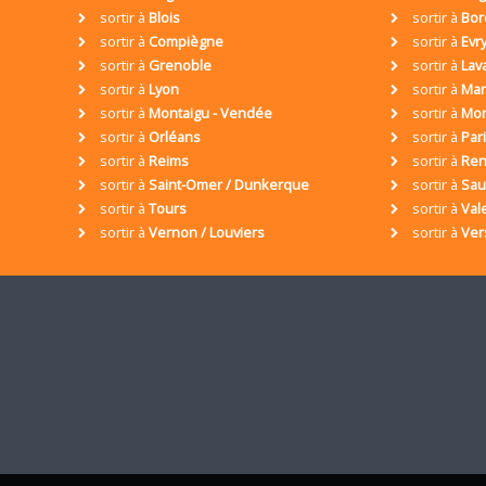
sortir à
Blois
sortir à
Bor
sortir à
Compiègne
sortir à
Evr
sortir à
Grenoble
sortir à
Lav
sortir à
Lyon
sortir à
Mar
sortir à
Montaigu - Vendée
sortir à
Mon
sortir à
Orléans
sortir à
Par
sortir à
Reims
sortir à
Ren
sortir à
Saint-Omer / Dunkerque
sortir à
Sa
sortir à
Tours
sortir à
Val
sortir à
Vernon / Louviers
sortir à
Ver