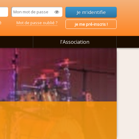
é
Mot de passe oublié ?
je me pré-inscris !
l'Association