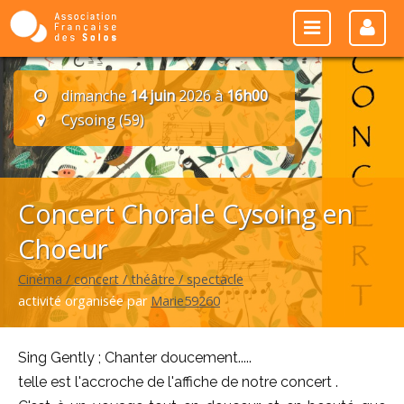
dimanche
14 juin
2026 à
16h00
Cysoing (59)
Concert Chorale Cysoing en
Choeur
Cinéma / concert / théâtre / spectacle
activité organisée par
Marie59260
Sing Gently ; Chanter doucement.....
telle est l'accroche de l'affiche de notre concert .