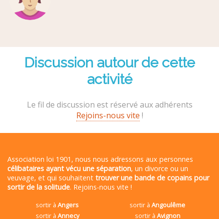
Discussion autour de cette
activité
Le fil de discussion est réservé aux adhérents
Rejoins-nous vite
!
Association loi 1901, nous nous adressons aux personnes
célibataires ayant vécu une séparation
, un divorce ou un
veuvage, et qui souhaitent
trouver une bande de copains pour
sortir de la solitude
. Rejoins-nous vite !
sortir à
Angers
sortir à
Angoulême
sortir à
Annecy
sortir à
Avignon