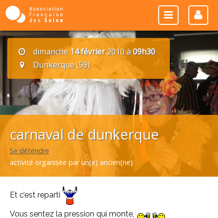
dimanche
14 février
2010 à
09h30
Dunkerque (59)
carnaval de dunkerque
Se détendre
activité organisée par un(e) ancien(ne)
Et c’est reparti
Vous sentez la pression qui monte,