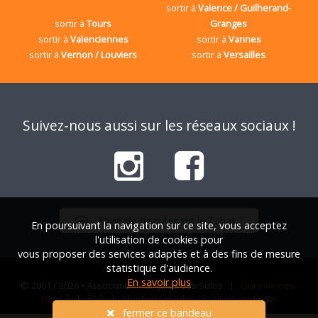
sortir à
Valence / Guilherand-
sortir à
Tours
Granges
sortir à
Valenciennes
sortir à
Vannes
sortir à
Vernon / Louviers
sortir à
Versailles
Suivez-nous aussi sur les réseaux sociaux !
Envie de discuter sur le Tchat ?
En poursuivant la navigation sur ce site, vous acceptez
l'utilisation de cookies pour
vous proposer des services adaptés et à des fins de mesure
statistique d'audience.
En savoir plus
© 2001 / 2026 • Association Française des Solos |
Qui sommes-
nous ?
|
FAQ
|
Mentions légales
|
Nous contacter
fermer ce bandeau