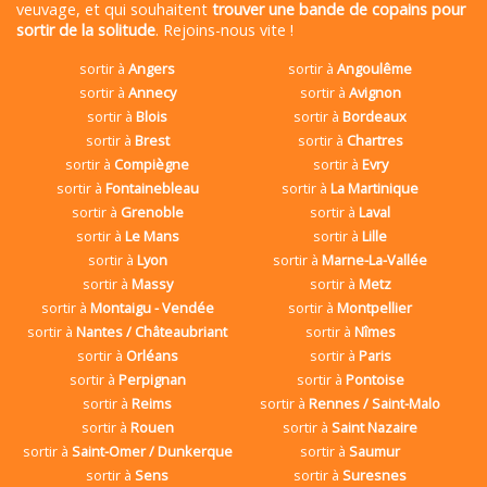
veuvage, et qui souhaitent
trouver une bande de copains pour
sortir de la solitude
. Rejoins-nous vite !
sortir à
Angers
sortir à
Angoulême
sortir à
Annecy
sortir à
Avignon
sortir à
Blois
sortir à
Bordeaux
sortir à
Brest
sortir à
Chartres
sortir à
Compiègne
sortir à
Evry
sortir à
Fontainebleau
sortir à
La Martinique
sortir à
Grenoble
sortir à
Laval
sortir à
Le Mans
sortir à
Lille
sortir à
Lyon
sortir à
Marne-La-Vallée
sortir à
Massy
sortir à
Metz
sortir à
Montaigu - Vendée
sortir à
Montpellier
sortir à
Nantes / Châteaubriant
sortir à
Nîmes
sortir à
Orléans
sortir à
Paris
sortir à
Perpignan
sortir à
Pontoise
sortir à
Reims
sortir à
Rennes / Saint-Malo
sortir à
Rouen
sortir à
Saint Nazaire
sortir à
Saint-Omer / Dunkerque
sortir à
Saumur
sortir à
Sens
sortir à
Suresnes