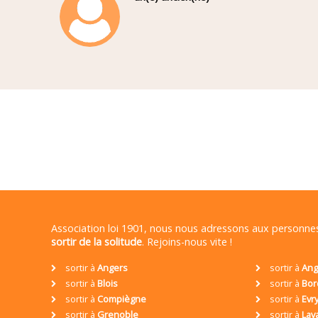
Association loi 1901, nous nous adressons aux personn
sortir de la solitude
. Rejoins-nous vite !
sortir à
Angers
sortir à
Ang
sortir à
Blois
sortir à
Bor
sortir à
Compiègne
sortir à
Evr
sortir à
Grenoble
sortir à
Lav