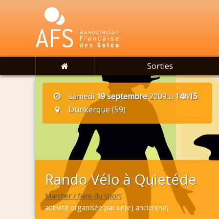
Sorties
samedi
19 septembre
2009 à
14h15
Dunkerque (59)
Rando Vélo à Quietéde
Marcher / faire du sport
activité organisée par un(e) ancien(ne)