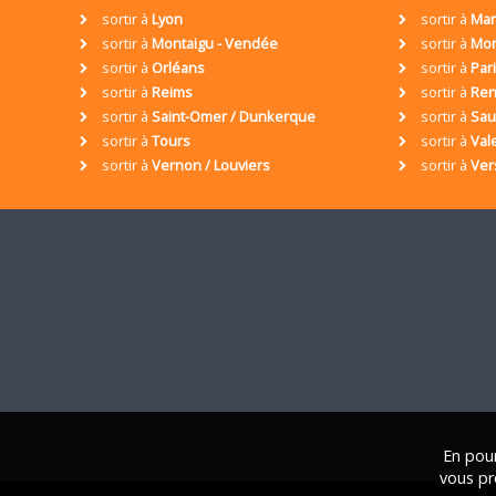
sortir à
Lyon
sortir à
Mar
sortir à
Montaigu - Vendée
sortir à
Mon
sortir à
Orléans
sortir à
Par
sortir à
Reims
sortir à
Ren
sortir à
Saint-Omer / Dunkerque
sortir à
Sa
sortir à
Tours
sortir à
Val
sortir à
Vernon / Louviers
sortir à
Ver
En pour
vous pr