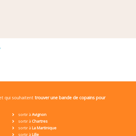
é
 et qui souhaitent
trouver une bande de copains pour
sortir à
Avignon
sortir à
Chartres
sortir à
La Martinique
sortir à
Lille