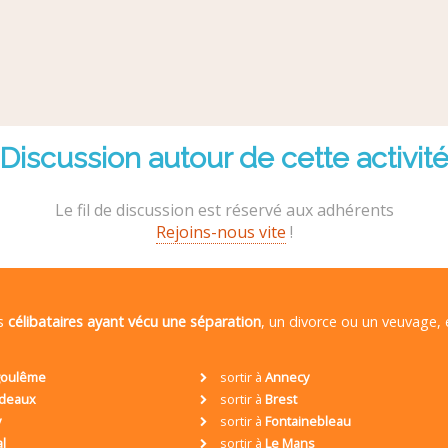
Discussion autour de cette activit
Le fil de discussion est réservé aux adhérents
Rejoins-nous vite
!
es
célibataires ayant vécu une séparation
, un divorce ou un veuvage,
oulême
sortir à
Annecy
deaux
sortir à
Brest
y
sortir à
Fontainebleau
al
sortir à
Le Mans