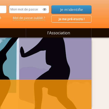
é
Mot de passe oublié ?
je me pré-inscris !
l'Association