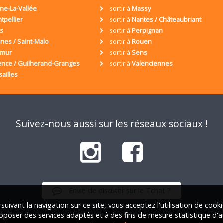
ne-La-Vallée
sortir à
Massy
tpellier
sortir à
Nantes / Châteaubriant
is
sortir à
Perpignan
nes / Saint-Malo
sortir à
Rouen
umur
sortir à
Sens
ence / Guilherand-Granges
sortir à
Valenciennes
sailles
Suivez-nous aussi sur les réseaux sociaux !
Envie de discuter sur le Tchat ?
suivant la navigation sur ce site, vous acceptez l'utilisation de cook
oposer des services adaptés et à des fins de mesure statistique d'a