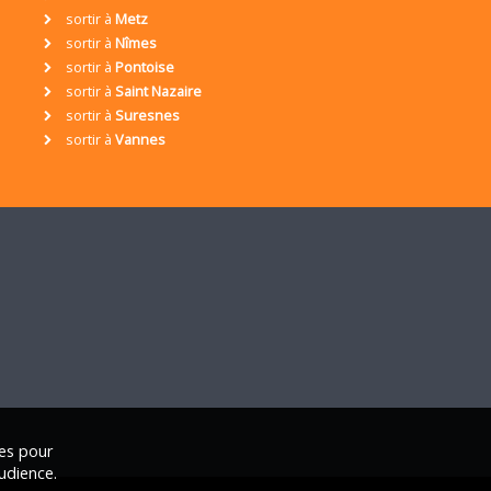
sortir à
Metz
sortir à
Nîmes
sortir à
Pontoise
sortir à
Saint Nazaire
sortir à
Suresnes
sortir à
Vannes
ies pour
udience.