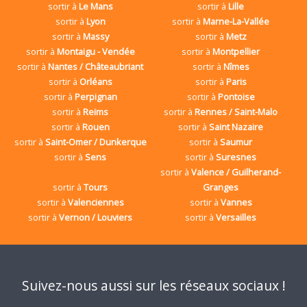
sortir à
Le Mans
sortir à
Lille
sortir à
Lyon
sortir à
Marne-La-Vallée
sortir à
Massy
sortir à
Metz
sortir à
Montaigu - Vendée
sortir à
Montpellier
sortir à
Nantes / Châteaubriant
sortir à
Nîmes
sortir à
Orléans
sortir à
Paris
sortir à
Perpignan
sortir à
Pontoise
sortir à
Reims
sortir à
Rennes / Saint-Malo
sortir à
Rouen
sortir à
Saint Nazaire
sortir à
Saint-Omer / Dunkerque
sortir à
Saumur
sortir à
Sens
sortir à
Suresnes
sortir à
Valence / Guilherand-
sortir à
Tours
Granges
sortir à
Valenciennes
sortir à
Vannes
sortir à
Vernon / Louviers
sortir à
Versailles
Suivez-nous aussi sur les réseaux sociaux !