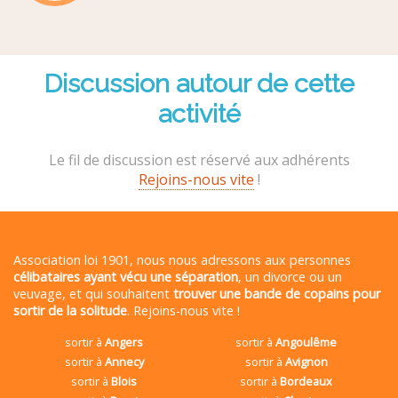
Discussion autour de cette
activité
Le fil de discussion est réservé aux adhérents
Rejoins-nous vite
!
Association loi 1901, nous nous adressons aux personnes
célibataires ayant vécu une séparation
, un divorce ou un
veuvage, et qui souhaitent
trouver une bande de copains pour
sortir de la solitude
. Rejoins-nous vite !
sortir à
Angers
sortir à
Angoulême
sortir à
Annecy
sortir à
Avignon
sortir à
Blois
sortir à
Bordeaux