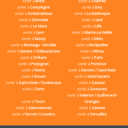
sortir à
Brest
sortir à
Chartres
sortir à
Compiègne
sortir à
Evry
sortir à
Fontainebleau
sortir à
La Martinique
sortir à
Grenoble
sortir à
Laval
sortir à
Le Mans
sortir à
Lille
sortir à
Lyon
sortir à
Marne-La-Vallée
sortir à
Massy
sortir à
Metz
sortir à
Montaigu - Vendée
sortir à
Montpellier
sortir à
Nantes / Châteaubriant
sortir à
Nîmes
sortir à
Orléans
sortir à
Paris
sortir à
Perpignan
sortir à
Pontoise
sortir à
Reims
sortir à
Rennes / Saint-Malo
sortir à
Rouen
sortir à
Saint Nazaire
sortir à
Saint-Omer / Dunkerque
sortir à
Saumur
sortir à
Sens
sortir à
Suresnes
sortir à
Valence / Guilherand-
sortir à
Tours
Granges
sortir à
Valenciennes
sortir à
Vannes
sortir à
Vernon / Louviers
sortir à
Versailles