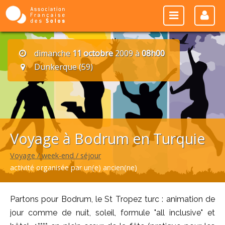
dimanche
11 octobre
2009 à
08h00
Dunkerque (59)
Voyage à Bodrum en Turquie
Voyage / week-end / séjour
activité organisée par un(e) ancien(ne)
Partons pour Bodrum, le St Tropez turc : animation de
jour comme de nuit, soleil, formule "all inclusive" et