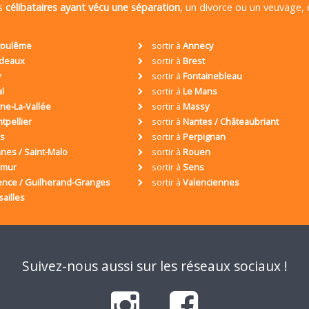
es
célibataires ayant vécu une séparation
, un divorce ou un veuvage,
oulême
sortir à
Annecy
deaux
sortir à
Brest
y
sortir à
Fontainebleau
al
sortir à
Le Mans
ne-La-Vallée
sortir à
Massy
tpellier
sortir à
Nantes / Châteaubriant
is
sortir à
Perpignan
nes / Saint-Malo
sortir à
Rouen
umur
sortir à
Sens
ence / Guilherand-Granges
sortir à
Valenciennes
sailles
Suivez-nous aussi sur les réseaux sociaux !