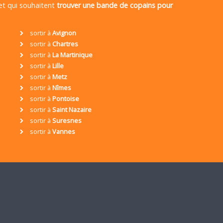
 et qui souhaitent
trouver une bande de copains pour
sortir à
Avignon
sortir à
Chartres
sortir à
La Martinique
sortir à
Lille
sortir à
Metz
sortir à
Nîmes
sortir à
Pontoise
sortir à
Saint Nazaire
sortir à
Suresnes
sortir à
Vannes