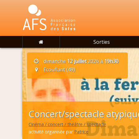
Sorties
dimanche
12 juillet
2026 à
19h30
Ecouflant (49)
Concert/spectacle atypiqu
Cinéma / concert / théâtre / spectacle
activité organisée par
Patrice