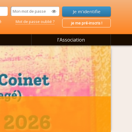
é
Mot de passe oublié ?
je me pré-inscris !
l'Association