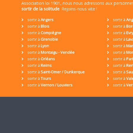
Association loi 1901, nous nous adressons aux personn
sortir de la solitude
. Rejoins-nous vite !
sortir à
Angers
sortir à
Ang
sortir à
Blois
sortir à
Bor
sortir à
Compiègne
sortir à
Evr
sortir à
Grenoble
sortir à
Lav
sortir à
Lyon
sortir à
Mar
sortir à
Montaigu - Vendée
sortir à
Mon
sortir à
Orléans
sortir à
Par
sortir à
Reims
sortir à
Ren
sortir à
Saint-Omer / Dunkerque
sortir à
Sa
sortir à
Tours
sortir à
Val
sortir à
Vernon / Louviers
sortir à
Ver