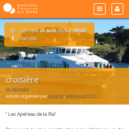
mercredi
26 août
2026 à
18h30
Etel (56)
croisière
Se détendre
activité organisée par
anisette
,
MAMOUNETTE 1
" Les Apér'eau de la Ria"