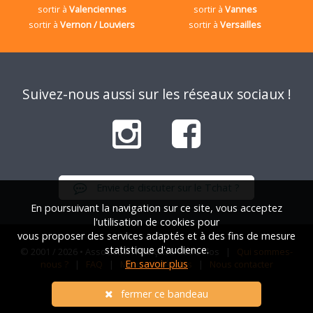
sortir à
Valenciennes
sortir à
Vannes
sortir à
Vernon / Louviers
sortir à
Versailles
Suivez-nous aussi sur les réseaux sociaux !
Envie de discuter sur le Tchat ?
En poursuivant la navigation sur ce site, vous acceptez
l'utilisation de cookies pour
vous proposer des services adaptés et à des fins de mesure
statistique d'audience.
© 2001 / 2026 • Association Française des Solos |
Qui sommes-
En savoir plus
nous ?
|
FAQ
|
Mentions légales
|
Nous contacter
fermer ce bandeau