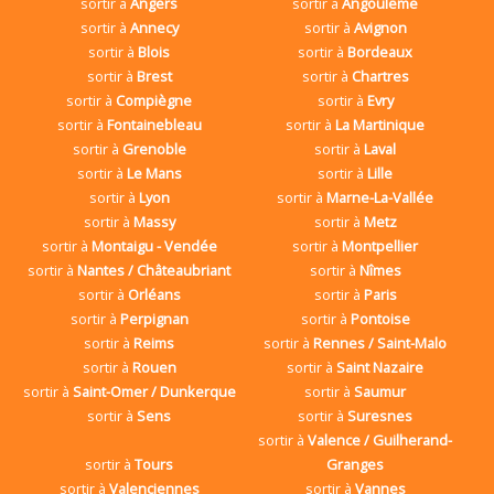
sortir à
Angers
sortir à
Angoulême
sortir à
Annecy
sortir à
Avignon
sortir à
Blois
sortir à
Bordeaux
sortir à
Brest
sortir à
Chartres
sortir à
Compiègne
sortir à
Evry
sortir à
Fontainebleau
sortir à
La Martinique
sortir à
Grenoble
sortir à
Laval
sortir à
Le Mans
sortir à
Lille
sortir à
Lyon
sortir à
Marne-La-Vallée
sortir à
Massy
sortir à
Metz
sortir à
Montaigu - Vendée
sortir à
Montpellier
sortir à
Nantes / Châteaubriant
sortir à
Nîmes
sortir à
Orléans
sortir à
Paris
sortir à
Perpignan
sortir à
Pontoise
sortir à
Reims
sortir à
Rennes / Saint-Malo
sortir à
Rouen
sortir à
Saint Nazaire
sortir à
Saint-Omer / Dunkerque
sortir à
Saumur
sortir à
Sens
sortir à
Suresnes
sortir à
Valence / Guilherand-
sortir à
Tours
Granges
sortir à
Valenciennes
sortir à
Vannes