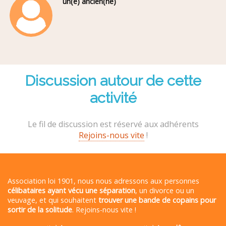
un(e) ancien(ne)
Discussion autour de cette
activité
Le fil de discussion est réservé aux adhérents
Rejoins-nous vite
!
Association loi 1901, nous nous adressons aux personnes
célibataires ayant vécu une séparation
, un divorce ou un
veuvage, et qui souhaitent
trouver une bande de copains pour
sortir de la solitude
. Rejoins-nous vite !