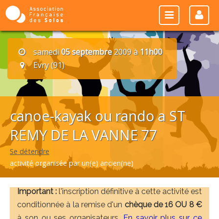
samedi
05 septembre
2009 à
11h00
Evry (91)
canoe-kayak ou rando a ST
REMY DE LA VANNE 77
Se détendre
activité organisée par un(e) ancien(ne)
Important :
l'inscription définitive à cette activité est
conditionnée à la remise d'un
chèque de 16 OU 8 €
à son ou ses organisateurs.
En savoir plus sur ce