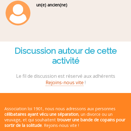
un(e) ancien(ne)
Discussion autour de cette
activité
Le fil de discussion est réservé aux adhérents
Rejoins-nous vite
!
Association loi 1901, nous nous adressons aux personnes
célibataires ayant vécu une séparation
, un divorce ou un
veuvage, et qui souhaitent
trouver une bande de copains pour
sortir de la solitude
. Rejoins-nous vite !