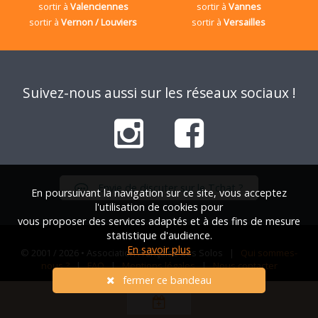
sortir à
Valenciennes
sortir à
Vannes
sortir à
Vernon / Louviers
sortir à
Versailles
Suivez-nous aussi sur les réseaux sociaux !
Envie de discuter sur le Tchat ?
En poursuivant la navigation sur ce site, vous acceptez
l'utilisation de cookies pour
vous proposer des services adaptés et à des fins de mesure
statistique d'audience.
En savoir plus
© 2001 / 2026 • Association Française des Solos |
Qui sommes-
nous ?
|
FAQ
|
Mentions légales
|
Nous contacter
fermer ce bandeau