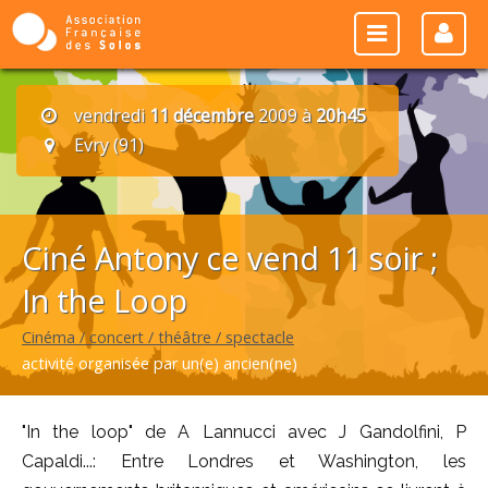
vendredi
11 décembre
2009 à
20h45
Evry (91)
Ciné Antony ce vend 11 soir ;
In the Loop
Cinéma / concert / théâtre / spectacle
activité organisée par un(e) ancien(ne)
"In the loop" de A Lannucci avec J Gandolfini, P
Capaldi...: Entre Londres et Washington, les