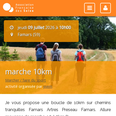
jeudi
09 juillet
2026 à
10h00
Famars (59)
marche 10km
Marcher / faire du sport
activité organisée par
yvem
Je vous propose une boucle de 10km sur chemins
tranquilles Famars Artres Preseau Famars. Allure