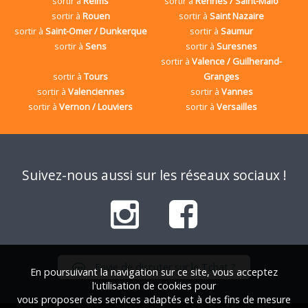
sortir à
Reims
sortir à
Rennes / Saint-Malo
sortir à
Rouen
sortir à
Saint Nazaire
sortir à
Saint-Omer / Dunkerque
sortir à
Saumur
sortir à
Sens
sortir à
Suresnes
sortir à
Valence / Guilherand-
sortir à
Tours
Granges
sortir à
Valenciennes
sortir à
Vannes
sortir à
Vernon / Louviers
sortir à
Versailles
Suivez-nous aussi sur les réseaux sociaux !
Envie de discuter sur le Tchat ?
En poursuivant la navigation sur ce site, vous acceptez
l'utilisation de cookies pour
vous proposer des services adaptés et à des fins de mesure