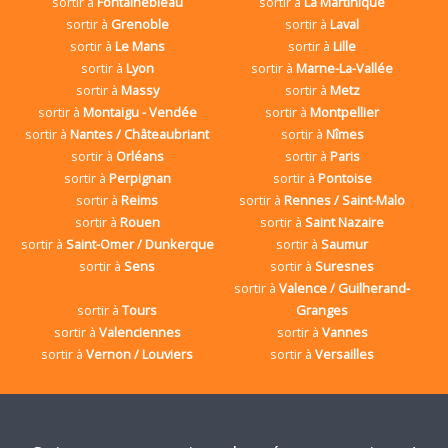
sortir à
Fontainebleau
sortir à
La Martinique
sortir à
Grenoble
sortir à
Laval
sortir à
Le Mans
sortir à
Lille
sortir à
Lyon
sortir à
Marne-La-Vallée
sortir à
Massy
sortir à
Metz
sortir à
Montaigu - Vendée
sortir à
Montpellier
sortir à
Nantes / Châteaubriant
sortir à
Nîmes
sortir à
Orléans
sortir à
Paris
sortir à
Perpignan
sortir à
Pontoise
sortir à
Reims
sortir à
Rennes / Saint-Malo
sortir à
Rouen
sortir à
Saint Nazaire
sortir à
Saint-Omer / Dunkerque
sortir à
Saumur
sortir à
Sens
sortir à
Suresnes
sortir à
Valence / Guilherand-
sortir à
Tours
Granges
sortir à
Valenciennes
sortir à
Vannes
sortir à
Vernon / Louviers
sortir à
Versailles