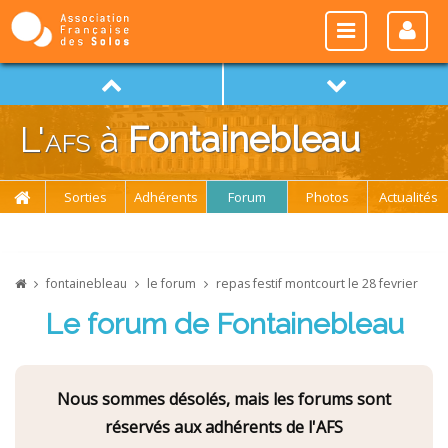
L'
afs
à
Fontainebleau
Sorties
Adhérents
Forum
Photos
Actualités
fontainebleau
le forum
repas festif montcourt le 28 fevrier
Le forum de Fontainebleau
Nous sommes désolés, mais les forums sont
réservés aux adhérents de l'AFS