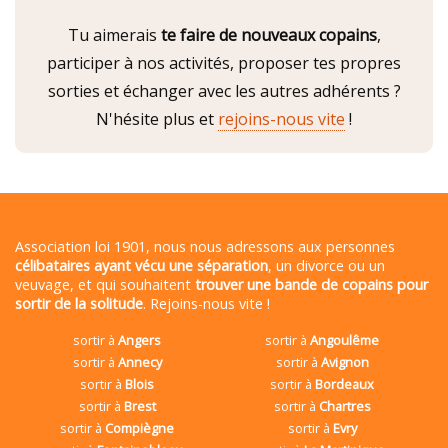
Tu aimerais
te faire de nouveaux copains
,
participer à nos activités, proposer tes propres
sorties et échanger avec les autres adhérents ?
N'hésite plus et
rejoins-nous vite
!
Association loi 1901, nous nous adressons aux personnes
célibataires ayant vécu une séparation
, un divorce ou un
veuvage, et qui souhaitent
trouver une bande de copains pour
sortir de la solitude
. Rejoins-nous vite !
sortir à
Angers
sortir à
Angoulême
sortir à
Annecy
sortir à
Avignon
sortir à
Blois
sortir à
Bordeaux
sortir à
Brest
sortir à
Chartres
sortir à
Compiègne
sortir à
Evry