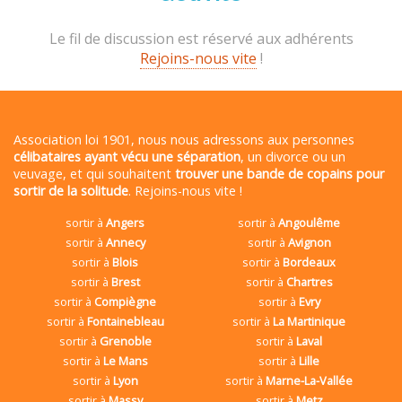
Le fil de discussion est réservé aux adhérents
Rejoins-nous vite
!
Association loi 1901, nous nous adressons aux personnes
célibataires ayant vécu une séparation
, un divorce ou un
veuvage, et qui souhaitent
trouver une bande de copains pour
sortir de la solitude
. Rejoins-nous vite !
sortir à
Angers
sortir à
Angoulême
sortir à
Annecy
sortir à
Avignon
sortir à
Blois
sortir à
Bordeaux
sortir à
Brest
sortir à
Chartres
sortir à
Compiègne
sortir à
Evry
sortir à
Fontainebleau
sortir à
La Martinique
sortir à
Grenoble
sortir à
Laval
sortir à
Le Mans
sortir à
Lille
sortir à
Lyon
sortir à
Marne-La-Vallée
sortir à
Massy
sortir à
Metz