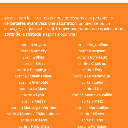
Association loi 1901, nous nous adressons aux personnes
célibataires ayant vécu une séparation
, un divorce ou un
veuvage, et qui souhaitent
trouver une bande de copains pour
sortir de la solitude
. Rejoins-nous vite !
sortir à
Angers
sortir à
Angoulême
sortir à
Annecy
sortir à
Avignon
sortir à
Blois
sortir à
Bordeaux
sortir à
Brest
sortir à
Chartres
sortir à
Compiègne
sortir à
Evry
sortir à
Fontainebleau
sortir à
La Martinique
sortir à
Grenoble
sortir à
Laval
sortir à
Le Mans
sortir à
Lille
sortir à
Lyon
sortir à
Marne-La-Vallée
sortir à
Massy
sortir à
Metz
sortir à
Montaigu - Vendée
sortir à
Montpellier
sortir à
Nantes / Châteaubriant
sortir à
Nîmes
sortir à
Orléans
sortir à
Paris
sortir à
Perpignan
sortir à
Pontoise