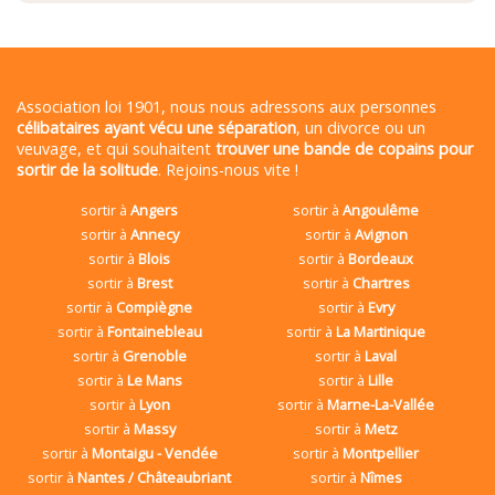
Association loi 1901, nous nous adressons aux personnes
célibataires ayant vécu une séparation
, un divorce ou un
veuvage, et qui souhaitent
trouver une bande de copains pour
sortir de la solitude
. Rejoins-nous vite !
sortir à
Angers
sortir à
Angoulême
sortir à
Annecy
sortir à
Avignon
sortir à
Blois
sortir à
Bordeaux
sortir à
Brest
sortir à
Chartres
sortir à
Compiègne
sortir à
Evry
sortir à
Fontainebleau
sortir à
La Martinique
sortir à
Grenoble
sortir à
Laval
sortir à
Le Mans
sortir à
Lille
sortir à
Lyon
sortir à
Marne-La-Vallée
sortir à
Massy
sortir à
Metz
sortir à
Montaigu - Vendée
sortir à
Montpellier
sortir à
Nantes / Châteaubriant
sortir à
Nîmes