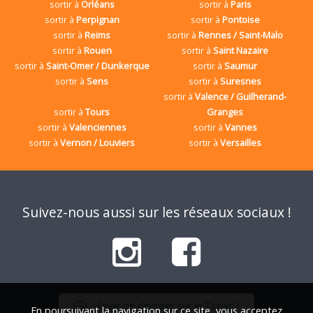
sortir à
Orléans
sortir à
Paris
sortir à
Perpignan
sortir à
Pontoise
sortir à
Reims
sortir à
Rennes / Saint-Malo
sortir à
Rouen
sortir à
Saint Nazaire
sortir à
Saint-Omer / Dunkerque
sortir à
Saumur
sortir à
Sens
sortir à
Suresnes
sortir à
Valence / Guilherand-
sortir à
Tours
Granges
sortir à
Valenciennes
sortir à
Vannes
sortir à
Vernon / Louviers
sortir à
Versailles
Suivez-nous aussi sur les réseaux sociaux !
Envie de discuter sur le Tchat ?
En poursuivant la navigation sur ce site, vous acceptez