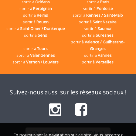
sortir à
Orléans
sortir à
Paris
sortir à
Perpignan
sortir à
Pontoise
sortir à
Reims
sortir à
Rennes / Saint-Malo
sortir à
Rouen
sortir à
Saint Nazaire
sortir à
Saint-Omer / Dunkerque
sortir à
Saumur
sortir à
Sens
sortir à
Suresnes
sortir à
Valence / Guilherand-
sortir à
Tours
Granges
sortir à
Valenciennes
sortir à
Vannes
sortir à
Vernon / Louviers
sortir à
Versailles
Suivez-nous aussi sur les réseaux sociaux !
Envie de discuter sur le Tchat ?
En poursuivant la navigation sur ce site, vous acceptez