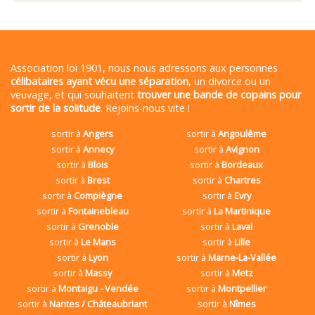
Association loi 1901, nous nous adressons aux personnes
célibataires ayant vécu une séparation
, un divorce ou un
veuvage, et qui souhaitent
trouver une bande de copains pour
sortir de la solitude
. Rejoins-nous vite !
sortir à
Angers
sortir à
Angoulême
sortir à
Annecy
sortir à
Avignon
sortir à
Blois
sortir à
Bordeaux
sortir à
Brest
sortir à
Chartres
sortir à
Compiègne
sortir à
Evry
sortir à
Fontainebleau
sortir à
La Martinique
sortir à
Grenoble
sortir à
Laval
sortir à
Le Mans
sortir à
Lille
sortir à
Lyon
sortir à
Marne-La-Vallée
sortir à
Massy
sortir à
Metz
sortir à
Montaigu - Vendée
sortir à
Montpellier
sortir à
Nantes / Châteaubriant
sortir à
Nîmes